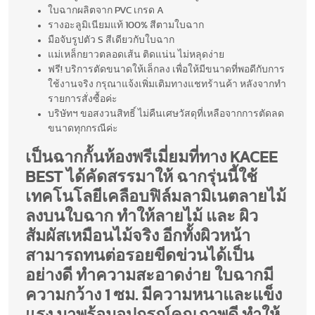
ใบฉากผลิตจาก PVC เกรด A
รางอะลูมิเนียมแท้ 100% สีตามใบฉาก
มือจับรูปตัว S สีเดียวกับใบฉาก
แม่เหล็กยาวตลอดเส้น ติดแน่น ไม่หลุดง่าย
ฟรี! บริการตัดขนาดให้เล็กลง เพื่อให้มีขนาดที่พอดีกับการ
ใช้งานจริง กรุณาแจ้งเพิ่มเติมทางแชทร้านค้า หลังจากทำ
รายการสั่งซื้อค่ะ
บริษัทฯ ขอสงวนสิทธิ์ ไม่คืนเศษวัสดุที่เหลือจากการตัดลด
ขนาดทุกกรณีค่ะ
เป็นฉากกั้นห้องพรีเมี่ยมที่ทาง KACEE
BEST ได้คัดสรรมาให้ ฉากรุ่นนี้ใช้
เทคโนโลยีเคลือบฟิล์มลามิเนตลายไม้
ลงบนใบฉาก ทำให้ลายไม้ และ ผิว
สัมผัสเหมือนไม้จริง อีกทั้งผิวหน้า
สามารถทนต่อรอยขีดข่วนได้เป็น
อย่างดี ทำความสะอาดง่าย ใบฉากมี
ความกว้าง 1 ซม. มีความหนาและแข็ง