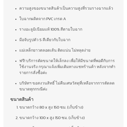
ความสูงของขนาดสินค้าเป็นความสูงที่รวมรางฉากแล้ว
ใบฉากผลิตจาก PVC เกรด A
รางอะลูมิเนียมแท้ 100% สีตามใบฉาก
มือจับรูปตัว S สีเดียวกับใบฉาก
แม่เหล็กยาวตลอดเส้น ติดแน่น ไม่หลุดง่าย
ฟรี! บริการตัดขนาดให้เล็กลง เพื่อให้มีขนาดที่พอดีกับการ
ใช้งานจริง กรุณาแจ้งเพิ่มเติมทางแชทร้านค้า หลังจากทำ
รายการสั่งซื้อค่ะ
บริษัทฯ ขอสงวนสิทธิ์ ไม่คืนเศษวัสดุที่เหลือจากการตัดลด
ขนาดทุกกรณีค่ะ
ขนาดสินค้า
ขนาดกว้าง 80 x สูง 150 ซม. (เก็บข้าง)
ขนาดกว้าง 100 x สูง 150 ซม. (เก็บข้าง)