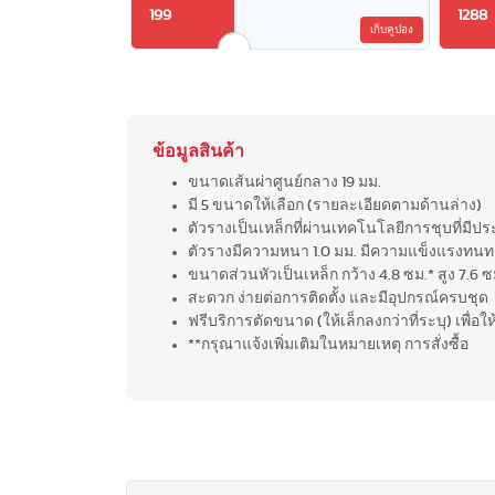
199
1288
เก็บคูปอง
ข้อมูลสินค้า
ขนาดเส้นผ่าศูนย์กลาง 19 มม.
มี 5 ขนาดให้เลือก (รายละเอียดตามด้านล่าง)
ตัวรางเป็นเหล็กที่ผ่านเทคโนโลยีการชุบที่มี
ตัวรางมีความหนา 1.0 มม. มีความแข็งแรงทน
ขนาดส่วนหัวเป็นเหล็ก กว้าง 4.8 ซม.* สูง 7.6 ซ
สะดวก ง่ายต่อการติดตั้ง และมีอุปกรณ์ครบชุด
ฟรีบริการตัดขนาด (ให้เล็กลงกว่าที่ระบุ) เพื่อใ
**กรุณาแจ้งเพิ่มเติมในหมายเหตุ การสั่งซื้อ