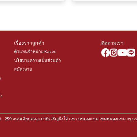
เรื่องราวลูกค้า
ติดตามเรา
ตัวแทนจำหน่าย Kacee
นโยบายความเป็นส่วนตัว
สมัครงาน
า
้ง
rved. 259 ถนนเลียบคลองภาษีเจริญฝั่งใต้ แขวงหนองแขม เขตหนองแขม กรุง