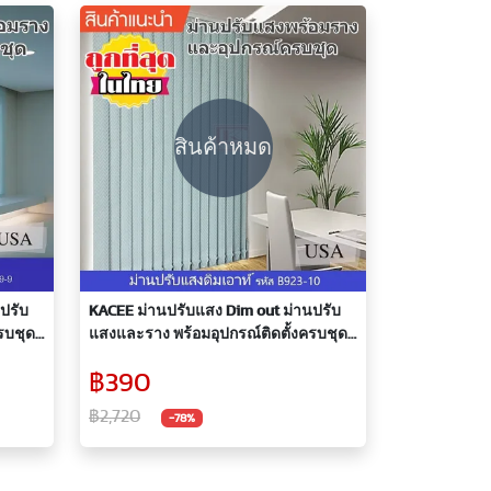
สินค้าหมด
ปรับ
KACEE ม่านปรับแสง Dim out ม่านปรับ
รบชุด
แสงและราง พร้อมอุปกรณ์ติดตั้งครบชุด
B923-10
฿390
฿2,720
-78%