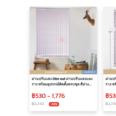
ม่านปรับแสง Dim out ม่านปรับแสงและ
ม่านป
ราง พร้อมอุปกรณ์ติดตั้งครบชุด สีม่วง
ราง พร
B535-8
B323-
฿530 - 1,776
฿53
฿3,740
฿3,74
-53%