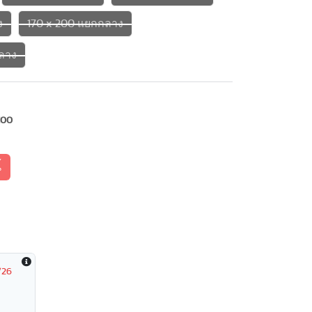
ง
170 x 200 แยกกลาง
ลาง
100
้
/26