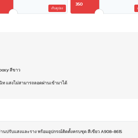
350
เก็บคูปอง
Epoxy สีขาว
สนิท แสงไม่สามารถลอดผ่านเข้ามาได้
่านปรับแสงและราง พร้อมอุปกรณ์ติดตั้งครบชุด สีเขียว A908-8615