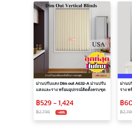
ม่านปรับแสง Dim out A632-A ม่านปรับ
ม่านป
แสงและราง พร้อมอุปกรณ์ติดตั้งครบชุด
ราง พร
B900-
฿529 - 1,424
฿60
฿2,798
฿2,78
-48%