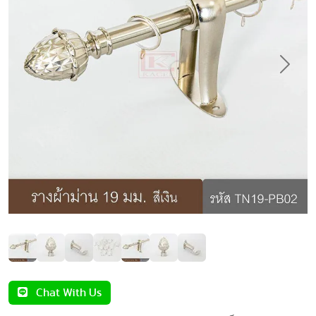
Previous
Next
Chat With Us