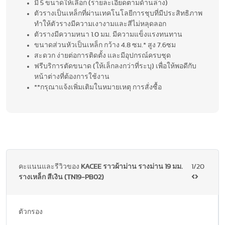
มี 5 ขนาดให้เลือก (รายละเอียดตามด้านล่าง)
ตัวรางเป็นเหล็กที่ผ่านเทคโนโลยีการชุบที่มีประสิทธิภาพ
ทำให้ตัวรางมีความเงางามและสีไม่หลุดลอก
ตัวรางมีความหนา 1.0 มม. มีความแข็งแรงทนทาน
ขนาดส่วนหัวเป็นเหล็ก กว้าง 4.8 ซม.* สูง 7.6ซม
สะดวก ง่ายต่อการติดตั้ง และมีอุปกรณ์ครบชุด
ฟรีบริการตัดขนาด (ให้เล็กลงกว่าที่ระบุ) เพื่อให้พอดีกับ
หน้าต่างที่ต้องการใช้งาน
**กรุณาแจ้งเพิ่มเติมในหมายเหตุ การสั่งซื้อ
คะแนนและรีวิวของ
KACEE ราวผ้าม่าน รางม่าน 19 มม.
1/20
รางเหล็ก สีเงิน (TN19-PB02)
ตัวกรอง