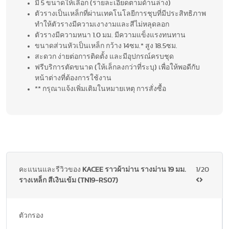
มี 5 ขนาดให้เลือก (รายละเอียดตามด้านล่าง)
ตัวรางเป็นเหล็กที่ผ่านเทคโนโลยีการชุบที่มีประสิทธิภาพ
ทำให้ตัวรางมีความเงางามและสีไม่หลุดลอก
ตัวรางมีความหนา 1.0 มม. มีความแข็งแรงทนทาน
ขนาดส่วนหัวเป็นเหล็ก กว้าง 14ซม.* สูง 18.5ซม.
สะดวก ง่ายต่อการติดตั้ง และมีอุปกรณ์ครบชุด
ฟรีบริการตัดขนาด (ให้เล็กลงกว่าที่ระบุ) เพื่อให้พอดีกับ
หน้าต่างที่ต้องการใช้งาน
** กรุณาแจ้งเพิ่มเติมในหมายเหตุ การสั่งซื้อ
คะแนนและรีวิวของ
KACEE ราวผ้าม่าน รางม่าน 19 มม.
1/20
รางเหล็ก สีเงินเข้ม (TN19-RS07)
ตัวกรอง