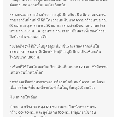
ต่อแสงแดด ความชื้นและไม่เกิดสนิม
* รางบนและรางล่างทำจากอะลูมิเนียมกันสนิม มีความทนทาน
สามารถรับน้ำหนักได้ดี โดยรางบนมีขนาดความกว้างประมาณ
55 มม. และสูงประมาณ 35 มม. และรางล่างมีขนาดความกว้าง
ประมาณ 45 มม. และสูงประมาณ 10 มม. ซึ่งปลายทั้งสองข้างจะ
ปิดด้วยฝาครอบพลาสติก
* เชือกดึง (ที่ใช้เก็บใบมู่ลี่อลูมิเนียมขึ้น/ลง) ผลิตจากเส้นใย
POLYESTER 100% สีเดียวกับใบมู่ลี่อะลูมิเนียม เป็นเชือกเส้น
ใหญ่ขนาด 1.90 มม.
* เชือกที่ใช้ร้อยใบ จะเป็นเชือกเส้นเล็กขนาด 1.20 มม. ซึ่งมีความ
เหนียว รับน้ำหนักได้ดี
* ตัวล็อคเชือกทำมาจากทองเหลืองชนิดพิเศษ มีความเป็นอิสระ
เพื่อการล็อคที่มั่นคง ซึ่งจะไม่ทำให้ใบมู่ลี่อะลูมิเนียมเอียง
มี 8 ขนาดให้เลือก
1.) ขนาด กว้าง 80 x สูง 120 ซม. เหมาะกับหน้าต่าง ขนาด
กว้าง 60-70 ซม. และสูงไม่เกิน 100 ซม. (มีอุปกรณ์ขาจับ