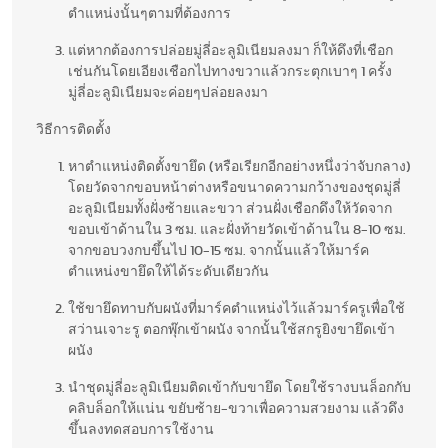
ตำแหน่งนั้นๆตามที่ต้องการ
แต่หากต้องการปล่อยมู่ลี่อะลูมิเนียมลงมา ก็ให้ดึงที่เชือก
เช่นกันโดยเอียงเชือกไปทางขวาแล้วกระตุกเบาๆ 1 ครั้ง
มู่ลี่อะลูมิเนียมจะค่อยๆปล่อยลงมา
วิธีการติดตั้ง
หาตำแหน่งติดตั้งขายึด (หรือเรียกอีกอย่างหนึ่งว่าจับกลาง)
โดยวัดจากขอบหน้าต่างหรือขนาดความกว้างของชุดมู่ลี่
อะลูมิเนียมทั้งฝั่งซ้ายและขวา ส่วนฝั่งเชือกดึงให้วัดจาก
ขอบเข้าด้านใน 3 ซม. และฝั่งท้ายวัดเข้าด้านใน 8-10 ซม.
จากขอบวงกบขึ้นไป 10-15 ซม. จากนั้นแล้วให้มาร์ค
ตำแหน่งขายึดให้ได้ระดับเดียวกัน
ใช้ขายึดทาบกับผนังที่มาร์คตำแหน่งไว้แล้วมาร์ครูเพื่อใช้
สว่านเจาะรู ตอกพุ๊กเข้าผนัง จากนั้นใช้สกรูยิงขายึดเข้า
ผนัง
นำชุดมู่ลี่อะลูมิเนียมติดเข้ากับขายึด โดยใช้รางบนล็อกกับ
คลิบล็อกให้แน่น ขยับซ้าย-ขวาเพื่อความสวยงาม แล้วดึง
ขึ้นลงทดสอบการใช้งาน