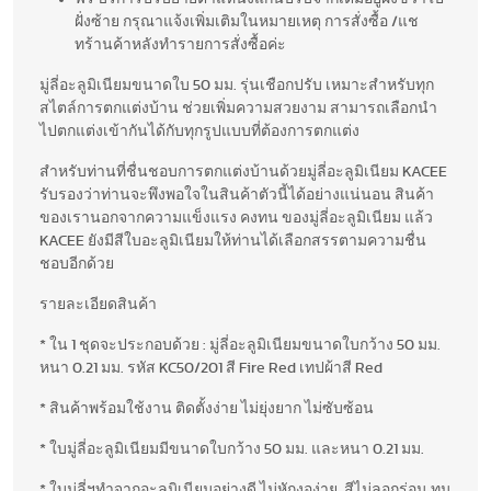
ฝั่งซ้าย กรุณาแจ้งเพิ่มเติมในหมายเหตุ การสั่งซื้อ /แช
ทร้านค้าหลังทำรายการสั่งซื้อค่ะ
มู่ลี่อะลูมิเนียมขนาดใบ 50 มม. รุ่นเชือกปรับ เหมาะสำหรับทุก
สไตล์การตกแต่งบ้าน ช่วยเพิ่มความสวยงาม สามารถเลือกนำ
ไปตกแต่งเข้ากันได้กับทุกรูปแบบที่ต้องการตกแต่ง
สำหรับท่านที่ชื่นชอบการตกแต่งบ้านด้วยมู่ลี่อะลูมิเนียม KACEE
รับรองว่าท่านจะพึงพอใจในสินค้าตัวนี้ได้อย่างแน่นอน สินค้า
ของเรานอกจากความแข็งแรง คงทน ของมู่ลี่อะลูมิเนียม แล้ว
KACEE ยังมีสีใบอะลูมิเนียมให้ท่านได้เลือกสรรตามความชื่น
ชอบอีกด้วย
รายละเอียดสินค้า
* ใน 1 ชุดจะประกอบด้วย : มู่ลี่อะลูมิเนียมขนาดใบกว้าง 50 มม.
หนา 0.21 มม. รหัส KC50/201 สี Fire Red เทปผ้าสี Red
* สินค้าพร้อมใช้งาน ติดตั้งง่าย ไม่ยุ่งยาก ไม่ซับซ้อน
* ใบมู่ลี่อะลูมิเนียมมีขนาดใบกว้าง 50 มม. และหนา 0.21 มม.
* ใบมู่ลี่ฯทำจากอะลูมิเนียมอย่างดี ไม่หักงอง่าย สีไม่ลอกร่อน ทน