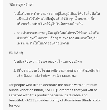
วิธีการดูแลรักษา
เมื่อต้องการทำความสะอาดมู่ลี่อะลูมิเนียมให้ปรับใบปิดให้
สนิทแล้วใช้ไม้ขนไก่ปัดฝุ่นหรือใช้ผ้าชุบน้ำหมาดๆเช็ด
บริเวณที่สกปรก โดยให้ถูไปในทิศทางเดียวกัน
การทำความสะอาดมู่ลี่อะลูมิเนียมไม่ควรใช้ทินเนอร์หรือ
น้ำยาที่มีฤทธิ์ในการชะล้างสูงมาทำความสะอาดใบมู่ลี่ฯ
เพราะจะทำให้ใบเกิดรอยด่างได้ง่าย
หมายเหตุ
หลีกเลี่ยงความร้อนจากเปลวไฟและของมีคม
สีที่ปรากฏบนเว็บไซต์อาจมีความแตกต่างจากสีของสินค้า
จริงเนื่องจากข้อจำกัดของหน้าจอแสดงผล
For people who like to decorate the house with aluminum
blinds(venetian blind), KACEE guarantees that you will be
satisfied with this product because it’s durable and
beautiful. KACEE provides plenty of Aluminium Blinds’ color
for you.