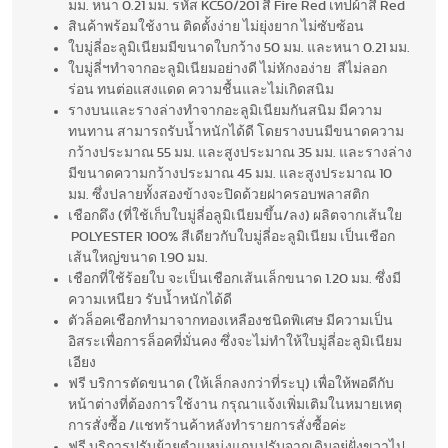
มม. หนา 0.21 มม. รหัส KC50/201 สี Fire Red เทปผ้าสี Red
สินค้าพร้อมใช้งาน ติดตั้งง่าย ไม่ยุ่งยาก ไม่ซับซ้อน
ใบมู่ลี่อะลูมิเนียมมีขนาดใบกว้าง 50 มม. และหนา 0.21 มม.
ใบมู่ลี่ฯทำจากอะลูมิเนียมอย่างดี ไม่หักงอง่าย สีไม่ลอก
ร่อน ทนต่อแสงแดด ความชื้นและไม่เกิดสนิม
รางบนและรางล่างทำจากอะลูมิเนียมกันสนิม มีความ
ทนทาน สามารถรับน้ำหนักได้ดี โดยรางบนมีขนาดความ
กว้างประมาณ 55 มม. และสูงประมาณ 35 มม. และรางล่าง
มีขนาดความกว้างประมาณ 45 มม. และสูงประมาณ 10
มม. ซึ่งปลายทั้งสองข้างจะปิดด้วยฝาครอบพลาสติก
เชือกดึง (ที่ใช้เก็บใบมู่ลี่อลูมิเนียมขึ้น/ลง) ผลิตจากเส้นใย
POLYESTER 100% สีเดียวกับใบมู่ลี่อะลูมิเนียม เป็นเชือก
เส้นใหญ่ขนาด 1.90 มม.
เชือกที่ใช้ร้อยใบ จะเป็นเชือกเส้นเล็กขนาด 1.20 มม. ซึ่งมี
ความเหนียว รับน้ำหนักได้ดี
ตัวล็อคเชือกทำมาจากทองเหลืองชนิดพิเศษ มีความเป็น
อิสระเพื่อการล็อคที่มั่นคง ซึ่งจะไม่ทำให้ใบมู่ลี่อะลูมิเนียม
เอียง
ฟรี บริการตัดขนาด (ให้เล็กลงกว่าที่ระบุ) เพื่อให้พอดีกับ
หน้าต่างที่ต้องการใช้งาน กรุณาแจ้งเพิ่มเติมในหมายเหตุ
การสั่งซื้อ /แชทร้านค้าหลังทำรายการสั่งซื้อค่ะ
ฟรี บริการปรับย้ายตำแหน่งแกนปรับจากเดิมอยู่ฝั่งขวาไป