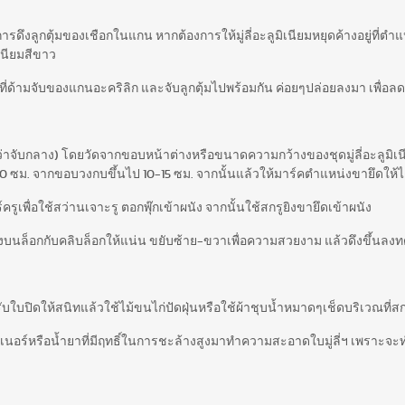
ดยการดึงลูกตุ้มของเชือกในแกน หากต้องการให้มู่ลี่อะลูมิเนียมหยุดค้างอยู่ที่ตำ
ิเนียมสีขาว
ึงที่ด้ามจับของแกนอะคริลิก และจับลูกตุ้มไปพร้อมกัน ค่อยๆปล่อยลงมา เพื่อล
งว่าจับกลาง) โดยวัดจากขอบหน้าต่างหรือขนาดความกว้างของชุดมู่ลี่อะลูมิเนี
-10 ซม. จากขอบวงกบขึ้นไป 10-15 ซม. จากนั้นแล้วให้มาร์คตำแหน่งขายึดให้ไ
รูเพื่อใช้สว่านเจาะรู ตอกพุ๊กเข้าผนัง จากนั้นใช้สกรูยิงขายึดเข้าผนัง
ช้รางบนล็อกกับคลิบล็อกให้แน่น ขยับซ้าย-ขวาเพื่อความสวยงาม แล้วดึงขึ้น
รับใบปิดให้สนิทแล้วใช้ไม้ขนไก่ปัดฝุ่นหรือใช้ผ้าชุบน้ำหมาดๆเช็ดบริเวณที่
เนอร์หรือน้ำยาที่มีฤทธิ์ในการชะล้างสูงมาทำความสะอาดใบมู่ลี่ฯ เพราะจะท