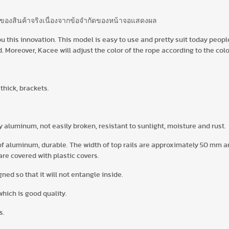
ีของสินค้าจริงเนื่องจากข้อจำกัดของหน้าจอแสดงผล
u this innovation. This model is easy to use and pretty suit today peopl
. Moreover, Kacee will adjust the color of the rope according to the colo
thick, brackets.
aluminum, not easily broken, resistant to sunlight, moisture and rust.
of aluminum, durable. The width of top rails are approximately 50 mm 
re covered with plastic covers.
ned so that it will not entangle inside.
which is good quality.
s.