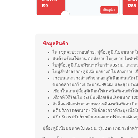
199
1288
เก็บคูปอง
ข้อมูลสินค้า
ใน 1 ชุดจะประกอบด้วย : มู่ลี่อะลูมิเนียมขนาดใ
สินค้าพร้อมใช้งาน ติดตั้งง่าย ไม่ยุ่งยาก ไม่ซับ
ใบมู่ลี่อะลูมิเนียมมีขนาดใบกว้าง 35 มม. และห
ใบมู่ลี่ฯทำจากอะลูมิเนียมอย่างดี ไม่หักงอง่า
รางบนและรางล่างทำจากอะลูมิเนียมกันสนิม 
ขนาดความกว้างประมาณ 45 มม. และสูงประมาณ
เชือกในแกนมู่ลี่อลูมิเนียมใช้เทคนิคพิเศษทำให้
เชือกที่ใช้ร้อยใบ จะเป็นเชือกเส้นเล็กขนาด 1.20
ตัวล็อคเชือกทำมาจากทองเหลืองชนิดพิเศษ มีความเ
ฟรี บริการตัดขนาด (ให้เล็กลงกว่าที่ระบุ) เพื่อ
ฟรี บริการปรับย้ายตำแหน่งแกนปรับจากเดิมอยู่ฝ
มู่ลี่อะลูมิเนียมขนาดใบ 35 มม. รุ่น 2 in 1 เหมาะ