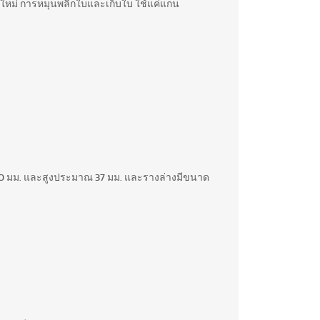
ุ่นใหม่ การหมุนพลิกใบและเก็บใบ ใช้แค่แกน
0 มม. และสูงประมาณ 37 มม. และรางล่างมีขนาด