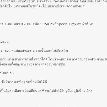
 เป็นเจ้าแรก และ เจ้าเดียวในประเทศไทย ใช้งานง่าย เข้ากับไลฟ์สไตล์ของคนร
ือกดึงโทนเดียวกับสีใบรุ่นนี้จะใช้เทปผ้าเพื่อเพิ่มความสวยงาม
้าง 35 มม. หนา 0.21 มม. รหัส KC35/826 สี Special Gray เทปผ้าสีเทา
.21 มม.
ีไม่ลอกร่อน ทนต่อแสงแดด ความชื้นและไม่เกิดสนิม
ความทนทาน สามารถรับน้ำหนักได้ดี โดยรางบนมีขนาดความกว้างประมาณ 5
ึ่งปลายทั้งสองข้างจะปิดด้วยฝาครอบพลาสติก
กไม่พันกัน
 ซึ่งมีความเหนียว รับน้ำหนักได้ดี
ิสระเพื่อการล็อคที่มั่นคง ซึ่งจะไม่ทำให้ใบมู่ลี่อะลูมิเนียมเอียง