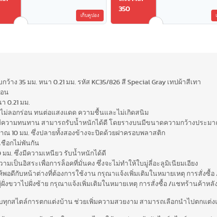
350
เก็บคูปอง
บกว้าง 35 มม. หนา 0.21 มม. รหัส KC35/826 สี Special Gray เทปผ้าสีเทา
ซ้อน
นา 0.21 มม.
ย สีไม่ลอกร่อน ทนต่อแสงแดด ความชื้นและไม่เกิดสนิม
มีความทนทาน สามารถรับน้ำหนักได้ดี โดยรางบนมีขนาดความกว้างประมาณ
 10 มม. ซึ่งปลายทั้งสองข้างจะปิดด้วยฝาครอบพลาสติก
เชือกไม่พันกัน
 มม. ซึ่งมีความเหนียว รับน้ำหนักได้ดี
ป็นอิสระเพื่อการล็อคที่มั่นคง ซึ่งจะไม่ทำให้ใบมู่ลี่อะลูมิเนียมเอียง
ให้พอดีกับหน้าต่างที่ต้องการใช้งาน กรุณาแจ้งเพิ่มเติมในหมายเหตุ การสั่งซื้
ั่งขวาไปฝั่งซ้าย กรุณาแจ้งเพิ่มเติมในหมายเหตุ การสั่งซื้อ /แชทร้านค้าหลั
สำหรับทุกสไตล์การตกแต่งบ้าน ช่วยเพิ่มความสวยงาม สามารถเลือกนำไปตกแต่งเ