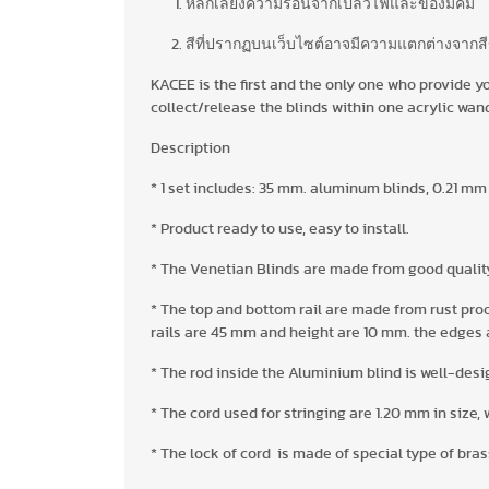
หลีกเลี่ยงความร้อนจากเปลวไฟและของมีคม
สีที่ปรากฏบนเว็บไซต์อาจมีความแตกต่างจากส
KACEE is the first and the only one who provide yo
collect/release the blinds within one acrylic wand
Description
* 1 set includes: 35 mm. aluminum blinds, 0.21 mm 
* Product ready to use, easy to install.
* The Venetian Blinds are made from good quality 
* The top and bottom rail are made from rust pro
rails are 45 mm and height are 10 mm. the edges a
* The rod inside the Aluminium blind is well-desig
* The cord used for stringing are 1.20 mm in size, 
* The lock of cord is made of special type of bras