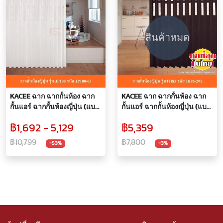
สินค้าหมด
KACEE ฉาก ฉากกั้นห้อง ฉาก
KACEE ฉาก ฉากกั้นห้อง ฉาก
กั้นแอร์ ฉากกั้นห้องญี่ปุ่น (แบบ
กั้นแอร์ ฉากกั้นห้องญี่ปุ่น (แบบ
เจาะกระจก) รหัส JP100-05
เจาะกระจก) รหัส TH85-291
฿1,692 - 5,129
฿5,359
กระจกลายใบไผ่ (พรีออเดอร์ 7
กระจกลายใบไผ่ (พรีออเดอร์ 7
วัน)
วัน)
฿10,799
฿7,800
-53%
-3%