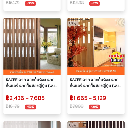
ลายน้ำไหล (พรีออเดอร์ 7 วัน)
อร์ 7 วัน)
฿16,179
฿11,598
-53%
-47%
KACEE ฉาก ฉากกั้นห้อง ฉาก
KACEE ฉาก ฉากกั้นห้อง ฉาก
กั้นแอร์ ฉากกั้นห้องญี่ปุ่น (แบบ
กั้นแอร์ ฉากกั้นห้องญี่ปุ่น (แบบ
เจาะกระจก) รุ่นยูโรอาร์ต รหัส
เจาะกระจก) รหัส TH85-706
฿2,436 - 7,685
฿1,665 - 5,129
WD11-902 (Valcano) กระจก
กระจกลายใบเมเปิ้ล (พรีออเด
ลายใบเมเปิ้ล (พรีออเดอร์ 7
อร์ 7 วัน)
฿16,179
฿7,800
-53%
-39%
วัน)