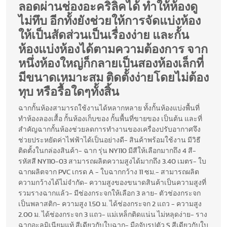
ลอดผ่านช่องอะคริลิคได้ ทำให้ห้องดู
ไม่ทึบ อีกทั้งยังช่วยให้การจัดแบ่งห้อง
ให้เป็นสัดส่วนเป็นเรื่องง่าย และกั้น
ห้องแบ่งห้องได้ตามความต้องการ จาก
หนึ่งห้องใหญ่ก็กลายเป็นสองห้องเล็กที่
มีขนาดเหมาะสม ติดตั้งง่ายโดยไม่ต้อง
ทุบ หรือรื้อใดๆทั้งสิ้น
ฉากกั้นห้องสามารถใช้งานได้หลากหลาย ทั้งกั้นห้องแบ่งพื้นที่
ทำห้องลองเสื้อ กั้นห้องเก็บของ กั้นพื้นที่ขายของ เป็นต้น และที่
สำคัญฉากกั้นห้องช่วยลดการทำงานของเครื่องปรับอากาศจึง
ช่วยประหยัดค่าไฟฟ้าได้เป็นอย่างดี- สินค้าพร้อมใช้งาน มีวิธี
ติดตั้งในกล่องสินค้า- ฉาก รุ่น NY110 มีสีให้เลือกมากถึง 4 สี-
รหัสสี NY110-03 สามารถผลิตความสูงได้มากถึง 3.40 เมตร- ใบ
ฉากผลิตจาก PVC เกรด A - ใบฉากกว้าง 11 ซม.- สามารถผลิต
ความกว้างได้ไม่จำกัด- ความสูงของขนาดสินค้าเป็นความสูงที่
รวมรางฉากแล้ว- มีช่องกระจกให้เลือก 3 ลาย- ตัวช่องกระจก
เป็นพลาสติก- ความสูง 1.50 ม. ได้ช่องกระจก 2 แถว - ความสูง
2.00 ม. ได้ช่องกระจก 3 แถว- แม่เหล็กติดแน่น ไม่หลุดง่าย- ราง
ฉากอะลูมิเนียมแท้ สีเดียวกับใบฉาก- มือจับรูปตัว S สีเดียวกับใบ