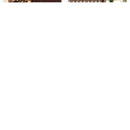
KACEE ฉาก ฉากกั้นห้อง ฉาก
KACEE ฉาก ฉากกั้นห้อง ฉาก
กั้นแอร์ ฉากกั้นห้องญี่ปุ่น (แบบ
กั้นแอร์ ฉากกั้นห้องญี่ปุ่น (แบบ
เจาะกระจก) รหัส NY110-03
เจาะกระจก) รุ่นยูโรอาร์ต รหัส
฿1,758 - 6,469
฿2,436 - 7,685
กระจกลายใบไผ่ (พรีออเดอร์ 7
WD11-902 (Valcano) กระจก
วัน)
ลายใบไผ่ (พรีออเดอร์ 7 วัน)
฿8,400
฿16,179
-33%
-53%