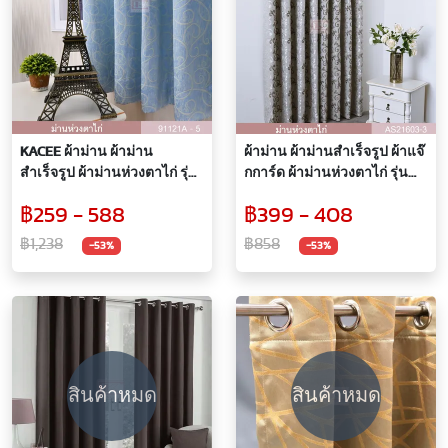
KACEE ผ้าม่าน ผ้าม่าน
ผ้าม่าน ผ้าม่านสำเร็จรูป ผ้าแจ๊
สำเร็จรูป ผ้าม่านห่วงตาไก่ รุ่น
กการ์ด ผ้าม่านห่วงตาไก่ รุ่น
Venice สีฟ้า รหัส 91121A-5 (1
Atlantic (1 ผืน)
฿259 - 588
฿399 - 408
ผืน)
฿1,238
฿858
-53%
-53%
สินค้าหมด
สินค้าหมด