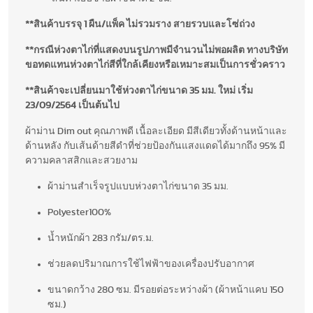
**สินค้าบรรจุ 1 ผืน/แพ็ค ไม่รวมราง สายรวบและโซ่ถ่วง
**กรณีห่วงตาไก่ที่แสดงบนรูปภาพมีจำนวนไม่พอผลิต ทางบริษัท
ขอทดแทนห่วงตาไก่สีที่ใกล้เคียงหรือเหมาะสมเป็นการชั่วคราว
**สินค้าจะเปลี่ยนมาใช้ห่วงตาไก่ขนาด 35 มม. ใหม่ เริ่ม
23/09/2564 เป็นต้นไป
ผ้าม่าน Dim out คุณภาพดี เนื้อละเอียด มีสีเดียวทั้งด้านหน้าและ
ด้านหลัง กับเส้นด้ายสีดำที่ช่วยป้องกันแสงแดดได้มากถึง 95% มี
ความคลาสสิกและสวยงาม
ผ้าม่านสำเร็จรูปแบบห่วงตาไก่ขนาด 35 มม.
Polyester100%
น้ำหนักผ้า 283 กรัม/ตร.ม.
ช่วยลดปริมาณการใช้ไฟฟ้าของเครื่องปรับอากาศ
ขนาดกว้าง 280 ซม. มีรอยต่อระหว่างผ้า (ผ้าหน้าแคบ 150
ซม.)