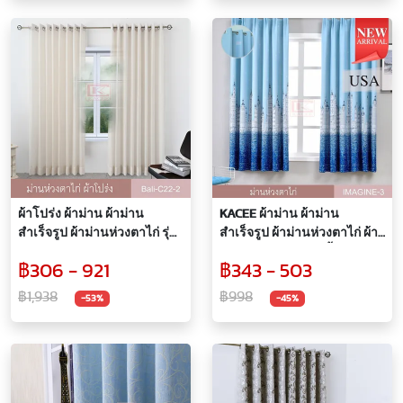
ผ้าโปร่ง ผ้าม่าน ผ้าม่าน
KACEE ผ้าม่าน ผ้าม่าน
สำเร็จรูป ผ้าม่านห่วงตาไก่ รุ่น
สำเร็จรูป ผ้าม่านห่วงตาไก่ ผ้า
Bali-C22 (1 ผืน)
กันแสง UV ผ้าม่านเนื้อหนาไม่
฿306 - 921
฿343 - 503
อมฝุ่น ผ้าทึบแสง 98% รุ่น
IMAGINE-3
฿1,938
฿998
-53%
-45%