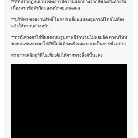
**สีที่ปรากฏบนเว็บไซต์อาจมีความแตกต่างจากสีของสินค้าจริง
เนื่องจากข้อจำกัดของหน้าจอแสดงผล
**บริษัทฯ ขอสงวนสิทธิ์ ในการเปลี่ยนแปลงอุปกรณ์โดยไม่ต้อง
แจ้งให้ทราบล่วงหน้า
**กรณีห่วงตาไก่ที่แสดงบนรูปภาพมีจำนวนไม่พอผลิต ทางบริษัท
ขอทดแทนห่วงตาไก่สีที่ใกล้เคียงหรือเหมาะสมเป็นการชั่วคราว
สามารถคลิกดูวิดีโอเพิ่มเติมได้จากทางลิ้งค์นี้นะคะ