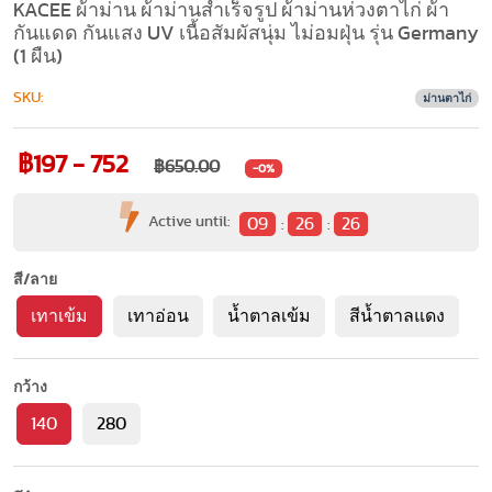
KACEE ผ้าม่าน ผ้าม่านสำเร็จรูป ผ้าม่านห่วงตาไก่ ผ้า
กันแดด กันแสง UV เนื้อสัมผัสนุ่ม ไม่อมฝุ่น รุ่น Germany
(1 ผืน)
SKU:
ม่านตาไก่
฿197 - 752
฿650.00
-0%
Active until:
09
26
24
:
:
สี/ลาย
เทาเข้ม
เทาอ่อน
น้ำตาลเข้ม
สีน้ำตาลแดง
กว้าง
140
280