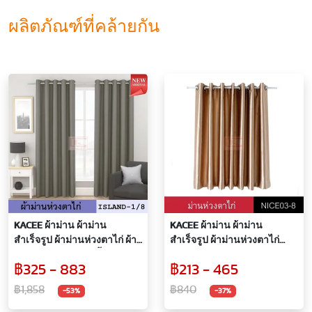
ผลิตภัณฑ์ที่คล้ายกัน
KACEE ผ้าม่าน ผ้าม่าน
KACEE ผ้าม่าน ผ้าม่าน
สำเร็จรูป ผ้าม่านห่วงตาไก่ ผ้า
สำเร็จรูป ผ้าม่านห่วงตาไก่
กันแสง UV ผ้าม่านเนื้อหนาไม่
รหัส Nice 03 (1 ผืน)
฿325 - 883
฿213 - 465
อมฝุ่น ผ้าทึบแสง100% ผ้า
black out รุ่น ISLAND-1
฿1,858
฿840
-53%
-37%