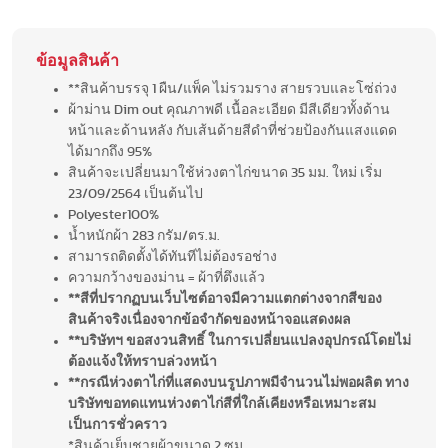
ข้อมูลสินค้า
**สินค้าบรรจุ 1 ผืน/แพ็ค ไม่รวมราง สายรวบและโซ่ถ่วง
ผ้าม่าน Dim out คุณภาพดี เนื้อละเอียด มีสีเดียวทั้งด้าน
หน้าและด้านหลัง กับเส้นด้ายสีดำที่ช่วยป้องกันแสงแดด
ได้มากถึง 95%
สินค้าจะเปลี่ยนมาใช้ห่วงตาไก่ขนาด 35 มม. ใหม่ เริ่ม
23/09/2564 เป็นต้นไป
Polyester100%
น้ำหนักผ้า 283 กรัม/ตร.ม.
สามารถติดตั้งได้ทันทีไม่ต้องรอช่าง
ความกว้างของม่าน = ผ้าที่ตึงแล้ว
**สีที่ปรากฏบนเว็บไซต์อาจมีความแตกต่างจากสีของ
สินค้าจริงเนื่องจากข้อจำกัดของหน้าจอแสดงผล
**บริษัทฯ ขอสงวนสิทธิ์ ในการเปลี่ยนแปลงอุปกรณ์โดยไม่
ต้องแจ้งให้ทราบล่วงหน้า
**กรณีห่วงตาไก่ที่แสดงบนรูปภาพมีจำนวนไม่พอผลิต ทาง
บริษัทขอทดแทนห่วงตาไก่สีที่ใกล้เคียงหรือเหมาะสม
เป็นการชั่วคราว
*สินค้าเย็บชายผ้าขนาด 2 ซม.