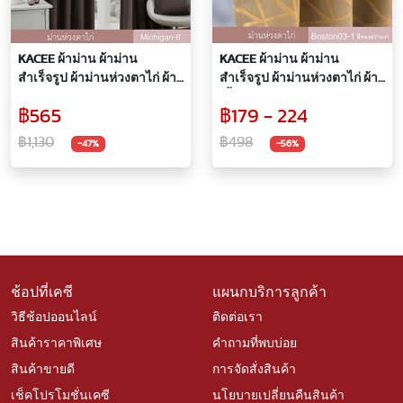
KACEE ผ้าม่าน ผ้าม่าน
KACEE ผ้าม่าน ผ้าม่าน
สำเร็จรูป ผ้าม่านห่วงตาไก่ ผ้า
สำเร็จรูป ผ้าม่านห่วงตาไก่ ผ้า
ทึบแสง99% รุ่น MICHIGAN (1
เนื้อเงา ผ้ากันแดด กันแสง UV
฿565
฿179 - 224
ผืน)
เนื้อสัมผัสนุ่ม รุ่น Boston (1
ผืน)
฿1,130
฿498
-47%
-56%
ช้อปที่เคซี
แผนกบริการลูกค้า
วิธีช้อปออนไลน์
ติดต่อเรา
สินค้าราคาพิเศษ
คำถามที่พบบ่อย
สินค้าขายดี
การจัดสั่งสินค้า
เช็คโปรโมชั่นเคซี
นโยบายเปลี่ยนคืนสินค้า