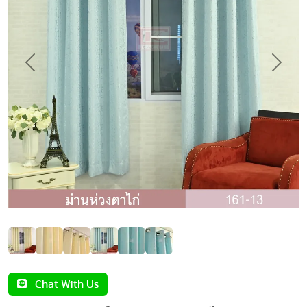
Previous
Next
Chat With Us