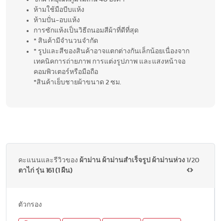
ห้ามใช้มือบีบแห้ง
ห้ามปั่น-อบแห้ง
การซักแห้งเป็นวิธีถนอมสีผ้าที่ดีที่สุด
* สินค้ามีจำนวนจำกัด
* รูปและสีของสินค้าอาจแตกต่างกันเล็กน้อยเนื่องจาก
เทคนิคการถ่ายภาพ การแต่งรูปภาพ และแสงหน้าจอ
คอมพิวเตอร์หรือมือถือ
*สินค้าเย็บชายผ้าขนาด 2 ซม.
คะแนนและรีวิวของ
ผ้าม่าน ผ้าม่านสำเร็จรูป ผ้าม่านห่วง
1/20
ตาไก่ รุ่น 161 (1 ผืน)
ตัวกรอง