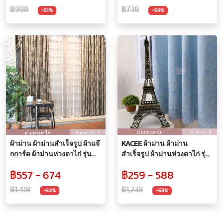
IMAGINE-6
฿998
฿738
-51%
-59%
ผ้าม่าน ผ้าม่านสำเร็จรูป ผ้าแจ๊
KACEE ผ้าม่าน ผ้าม่าน
กการ์ด ผ้าม่านห่วงตาไก่ รุ่น
สำเร็จรูป ผ้าม่านห่วงตาไก่ รุ่น
Ferrari (1 ผืน)
Venice สีฟ้า รหัส 91121A-5 (1
฿557 - 674
฿259 - 588
ผืน)
฿1,418
฿1,238
-53%
-53%