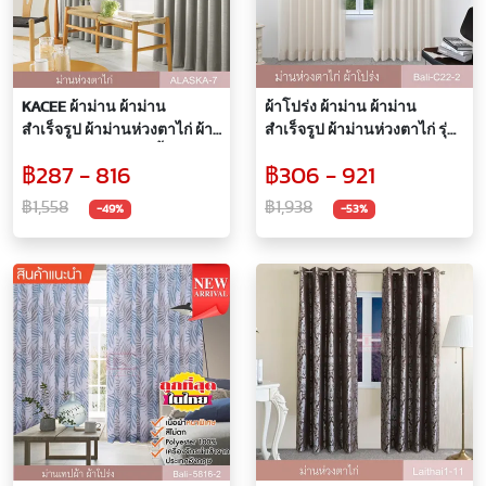
KACEE ผ้าม่าน ผ้าม่าน
ผ้าโปร่ง ผ้าม่าน ผ้าม่าน
สำเร็จรูป ผ้าม่านห่วงตาไก่ ผ้า
สำเร็จรูป ผ้าม่านห่วงตาไก่ รุ่น
กันแดด กันแสง UV เนื้อสัมผัส
Bali-C22 (1 ผืน)
฿287 - 816
฿306 - 921
นุ่ม ไม่อมฝุ่น ผ้ากันไรฝุ่น รุ่น
Alaska (1 ผืน)
฿1,558
฿1,938
-49%
-53%