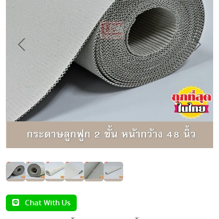
Previous
Next
Chat With Us