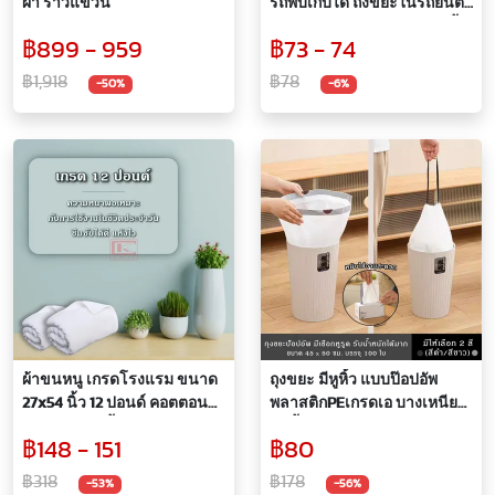
ผ้า ราวแขวน
รถพับเก็บได้ ถังขยะในรถยนต์
ถังพับได้ ฐานมีตีนตุ๊กแก มีหูหิ้ว
฿899 - 959
฿73 - 74
4 ลิตร พกพาสะดวก
฿1,918
฿78
-50%
-6%
ผ้าขนหนู เกรดโรงแรม ขนาด
ถุงขยะ มีหูหิ้ว แบบป๊อปอัพ
27x54 นิ้ว 12 ปอนด์ คอตตอน
พลาสติกPEเกรดเอ บางเหนียว
100% ซึมซับน้ำได้ดี สีสัน
รับน้ำหนักได้ดี
฿148 - 151
฿80
สวยงาม ทอด้ายคู่ ซักเครื่องได้
ขนาด45x50ซม. จำนวน 100
ใบ
฿318
฿178
-53%
-56%