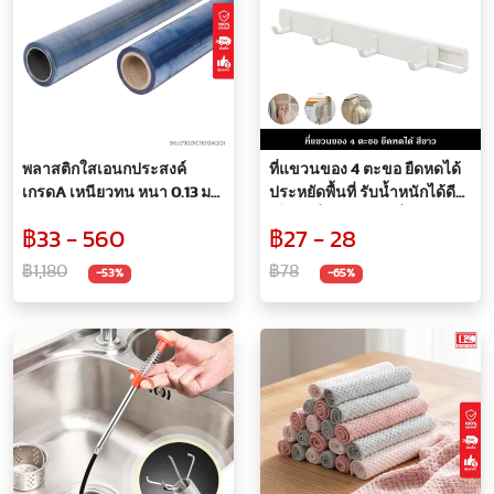
พลาสติกใสเอนกประสงค์
ที่แขวนของ 4 ตะขอ ยืดหดได้
เกรดA เหนียวทน หนา 0.13 มม.
ประหยัดพื้นที่ รับน้ำหนักได้ดี
,หนา 0.15 มม. ,หนา 0.20 มม.
เก็บในที่บังสายตา เลื่อนใช้งาน
฿33 - 560
฿27 - 28
(ขายเป็นหลา)
เมื่อต้องการ
฿1,180
฿78
-53%
-65%