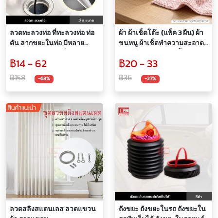
ลวดทะลวงท่อ ที่ทะลวงท่อ ท่อ
ผ้า ผ้าเช็ดโต๊ะ (แพ็ค 3 ผืน) ผ้า
ตัน ลากขยะในท่อ มีหลาย
ขนหนู ผ้าเช็ดทำความสะอาด
ขนาด ใช้งานง่าย ที่หยิบขยะ
ผ้าอเนกประสงค์ ซับน้ำได้ดี
฿14 - 62
฿20 - 33
แบบคีบ 4 แฉก
฿158
฿36
-63%
-27%
ลวดสลิงสแตนเลส ลวดแขวน
ถังขยะ ถังขยะในรถ ถังขยะใน