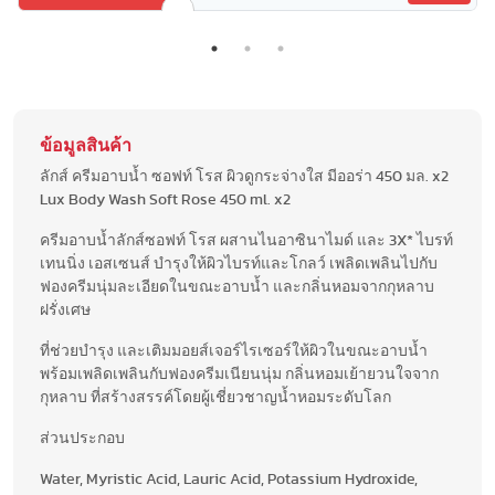
ข้อมูลสินค้า
ลักส์ ครีมอาบน้ำ ซอฟท์ โรส ผิวดูกระจ่างใส มีออร่า 450 มล. x2
Lux Body Wash Soft Rose 450 ml. x2
ครีมอาบน้ำลักส์ซอฟท์ โรส ผสานไนอาซินาไมด์ และ 3X* ไบรท์
เทนนิ่ง เอสเซนส์ บำรุงให้ผิวไบรท์และโกลว์ เพลิดเพลินไปกับ
ฟองครีมนุ่มละเอียดในขณะอาบน้ำ และกลิ่นหอมจากกุหลาบ
ฝรั่งเศษ
ที่ช่วยบำรุง และเติมมอยส์เจอร์ไรเซอร์ให้ผิวในขณะอาบน้ำ
พร้อมเพลิดเพลินกับฟองครีมเนียนนุ่ม กลิ่นหอมเย้ายวนใจจาก
กุหลาบ ที่สร้างสรรค์โดยผู้เชี่ยวชาญน้ำหอมระดับโลก
ส่วนประกอบ
Water, Myristic Acid, Lauric Acid, Potassium Hydroxide,