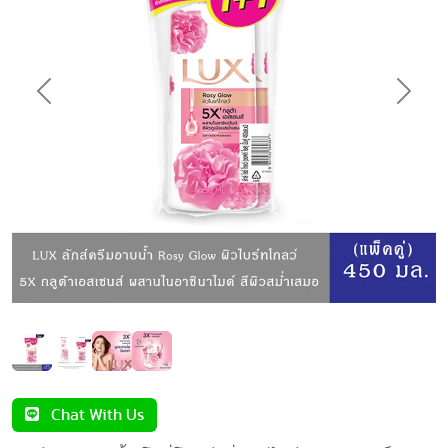
Previous
Next
Chat With Us