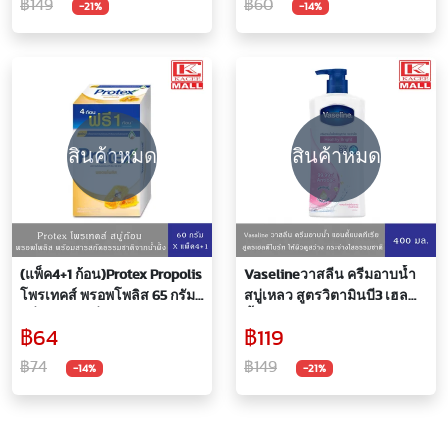
฿149
฿60
-21%
-14%
สินค้าหมด
สินค้าหมด
(แพ็ค4+1 ก้อน)Protex Propolis
Vaselineวาสลีน ครีมอาบน้ำ
โพรเทคส์ พรอพโพลิส 65 กรัม
สบู่เหลว สูตรวิตามินบี3 เฮล
กลิ่นหอมสดชื่น พร้อมสารสกัด
ตี้ไบร์ท(ชมพู) 430 มล.
฿64
฿119
จากธรรมชาติ
฿74
฿149
-14%
-21%