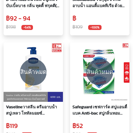
บับเบิ้ลบาธ กลิ่น ทุตตี้ ฟรุตตี(สี
อาบน้ำ แอนตี้แบคทีเรีย ด้วย
แดง), กลิ่นไอซ์
สารสกัดจากธรรมชาติ 450มล
฿92 - 94
฿
ช็อกโกแลต(ฟ้า) ขวดปั๊ม 400
มล.
฿198
฿109
-54%
-100%
สินค้าหมด
สินค้าหมด
Vaselineวาสลีน ครีมอาบน้ำ
Safeguard เซฟการ์ด สบู่แอนตี้
สบู่เหลว โททัลมอยซ์
แบค Anti-bac สบู่กลิ่นหอม
เจอร์(เหลือง) 430 มล.
สดชื่น ผสมสารสกัดจาก
฿119
฿52
สมุนไพร 80 กรัมx4 ชิ้น