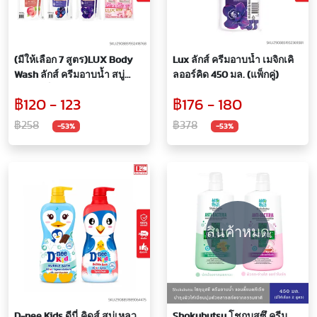
(มีให้เลือก 7 สูตร)LUX Body
Lux ลักส์ ครีมอาบน้ำ เมจิกเคิ
Wash ลักส์ ครีมอาบน้ำ สบู่
ลออร์คิด 450 มล. (แพ็กคู่)
เหลว แพ็คคู่ 350มล.+350มล.
฿120 - 123
฿176 - 180
สูตรคามิลเลีย,ออร์คิด,โรซี่โกล์
ว,พีช,ซากุระ,พีนีโอ,มิกซ์เบอร์รี่
฿258
฿378
-53%
-53%
สินค้าหมด
D-nee Kids ดีนี่ คิดส์ สบู่เหลว
Shokubutsu โชกุบุสซึ ครีม