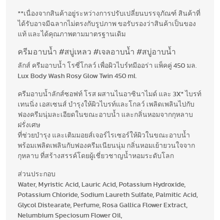
**เนื่องจากสินค้าอยู่ระหว่างการปรับเปลี่ยนบรรจุภัณฑ์ สินค้าที่
ได้รับอาจมีฉลากไม่ตรงกับรูปภาพ ขอรับรองว่าสินค้าเป็นของ
แท้ และได้คุณภาพตามมาตรฐานเดิม
ครีมอาบน้ำ #สบู่เหลว #เจลอาบน้ำ #สบู่อาบน้ำ
ลักส์ ครีมอาบน้ำ โรซี่โกลว์ เพื่อผิวไบร์ทมีออร่า แพ็คคู่ 450 มล.
Lux Body Wash Rosy Glow Twin 450 ml.
ครีมอาบน้ำลักส์ซอฟท์ โรส ผสานไนอาซินาไมด์ และ 3X* ไบรท์
เทนนิ่ง เอสเซนส์ บำรุงให้ผิวไบรท์และโกลว์ เพลิดเพลินไปกับ
ฟองครีมนุ่มละเอียดในขณะอาบน้ำ และกลิ่นหอมจากกุหลาบ
ฝรั่งเศษ
ที่ช่วยบำรุง และเติมมอยส์เจอร์ไรเซอร์ให้ผิวในขณะอาบน้ำ
พร้อมเพลิดเพลินกับฟองครีมเนียนนุ่ม กลิ่นหอมเย้ายวนใจจาก
กุหลาบ ที่สร้างสรรค์โดยผู้เชี่ยวชาญน้ำหอมระดับโลก
ส่วนประกอบ
Water, Myristic Acid, Lauric Acid, Potassium Hydroxide,
Potassium Chloride, Sodium Laureth Sulfate, Palmitic Acid,
Glycol Distearate, Perfume, Rosa Gallica Flower Extract,
Nelumbium Speciosum Flower Oil,