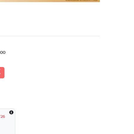
100
้
/26