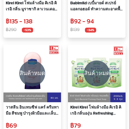
Kirei Kirei โฟมล้างมือ คิเรอิ คิ
Babimild เบบี้มายด์ สเปรย์
เรอิ กลิ่น มูราซากิ ลาเวนเดอร์
แอลกอฮอล์ ทำความสะอาดพื้น
อโลเวล่า Lavender 250 มล. 2
ผิวและของใช้เด็ก 250 มล.
฿135 - 138
฿92 - 94
ขวด
฿290
฿139
-53%
-34%
สินค้าหมด
สินค้าหมด
วาสลีน อินเทนซีฟ แคร์ ครีมทา
Kirei Kirei โฟมล้างมือ คิเรอิ คิ
มือ สีชมพู บำรุงผิวมือและเล็บ
เรอิ กลิ่นองุ่น Refreshing
85 มล. Vaseline Intensive
Grape ชนิดถุงเติม 200 ml 3 ถุง
฿69
฿79
care Hand Cream Healthy