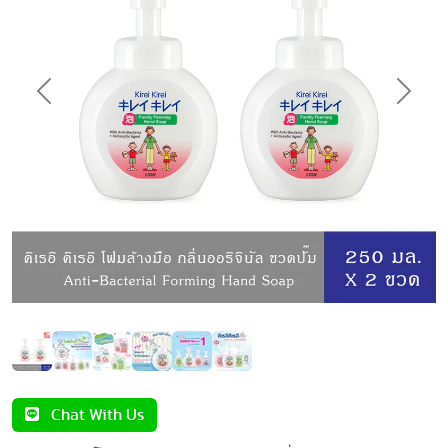
Previous
Next
Chat With Us