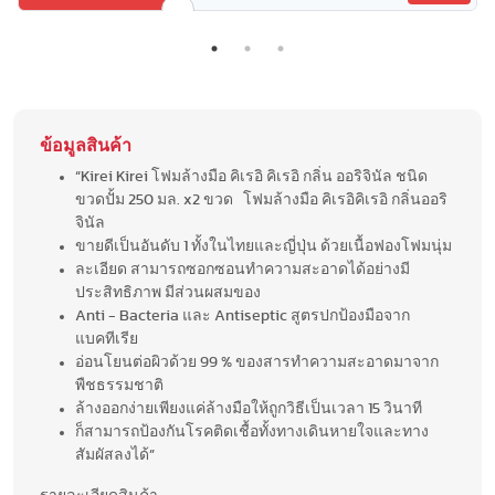
ข้อมูลสินค้า
“Kirei Kirei โฟมล้างมือ คิเรอิ คิเรอิ กลิ่น ออริจินัล ชนิด
ขวดปั้ม 250 มล. x2 ขวด โฟมล้างมือ คิเรอิคิเรอิ กลิ่นออริ
จินัล
ขายดีเป็นอันดับ 1 ทั้งในไทยและญี่ปุ่น ด้วยเนื้อฟองโฟมนุ่ม
ละเอียด สามารถซอกซอนทำความสะอาดได้อย่างมี
ประสิทธิภาพ มีส่วนผสมของ
Anti - Bacteria และ Antiseptic สูตรปกป้องมือจาก
แบคทีเรีย
อ่อนโยนต่อผิวด้วย 99 % ของสารทำความสะอาดมาจาก
พืชธรรมชาติ
ล้างออกง่ายเพียงแค่ล้างมือให้ถูกวิธีเป็นเวลา 15 วินาที
ก็สามารถป้องกันโรคติดเชื้อทั้งทางเดินหายใจและทาง
สัมผัสลงได้”