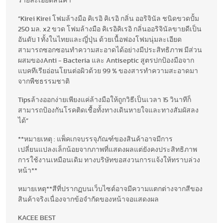
รายละเอียดสินค้า
“Kirei Kirei โฟมล้างมือ คิเรอิ คิเรอิ กลิ่น ออริจินัล ชนิดขวดปั้ม
250 มล. x2 ขวด โฟมล้างมือ คิเรอิคิเรอิ กลิ่นออริจินัลขายดีเป็น
อันดับ 1 ทั้งในไทยและญี่ปุ่น ด้วยเนื้อฟองโฟมนุ่มละเอียด
สามารถซอกซอนทำความสะอาดได้อย่างมีประสิทธิภาพ มีส่วน
ผสมของAnti - Bacteria และ Antiseptic สูตรปกป้องมือจาก
แบคทีเรียอ่อนโยนต่อผิวด้วย 99 % ของสารทำความสะอาดมา
จากพืชธรรมชาติ
Tipsล้างออกง่ายเพียงแค่ล้างมือให้ถูกวิธีเป็นเวลา 15 วินาทีก็
สามารถป้องกันโรคติดเชื้อทั้งทางเดินหายใจและทางสัมผัสลง
ได้”
**หมายเหตุ : แพ็คเกจบรรจุภัณฑ์ของสินค้าอาจมีการ
เปลี่ยนแปลงเล็กน้อยจากภาพที่แสดงผลแต่ยังคงประสิทธิภาพ
การใช้งานเหมือนเดิม ทางบริษัทขอสงวนการแจ้งให้ทราบล่วง
หน้า**
หมายเหตุ**สีที่ปรากฏบนเว็บไซต์อาจมีความแตกต่างจากสีของ
สินค้าจริงเนื่องจากข้อจำกัดของหน้าจอแสดงผล
KACEE BEST