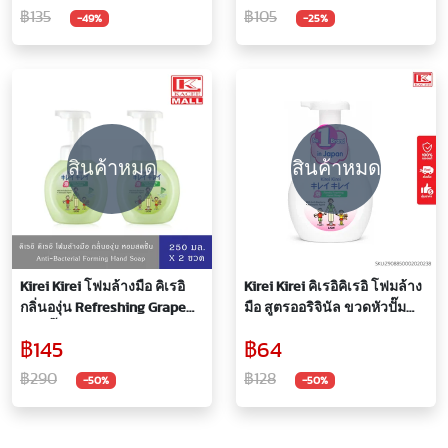
Hands & Nail 85 ml.
฿135
฿105
-49%
-25%
สินค้าหมด
สินค้าหมด
Kirei Kirei โฟมล้างมือ คิเรอิ
Kirei Kirei คิเรอิคิเรอิ โฟมล้าง
กลิ่นองุ่น Refreshing Grape
มือ สูตรออริจินัล ขวดหัวปั๊ม
ขวดปั๊ม 250 มล. 2 ขวด
ฟอง 250 มล.
฿145
฿64
฿290
฿128
-50%
-50%