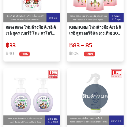
Kirei Kirei โฟมล้างมือ คิเรอิ คิ
KIREI KIREI โฟมล้างมือ คิเรอิ คิ
เรอิ สูตร เบอร์รี โนะ คาโอริ
เรอิ สูตรออริจินัล (ถุงเติม) 200
Berries no Kaori ถุงเติม 200
มล. 3 ถุง
฿33
฿83 - 85
มล.
฿40
฿105
-18%
-20%
สินค้าหมด