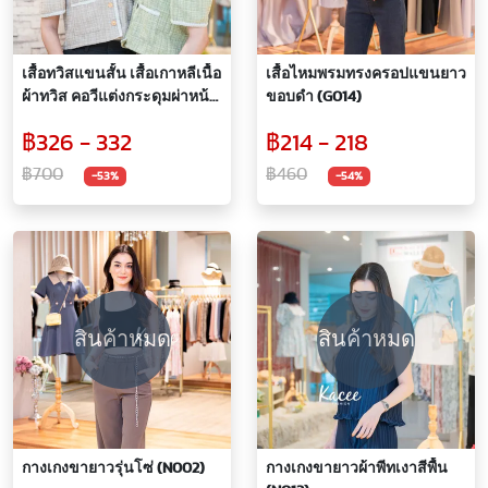
เสื้อทวิสแขนสั้น เสื้อเกาหลีเนื้อ
เสื้อไหมพรมทรงครอปแขนยาว
ผ้าทวิส คอวีแต่งกระดุมผ่าหน้า
ขอบดำ (G014)
กระเป๋าสองข้างใช้งานได้
฿326 - 332
฿214 - 218
จริง(J009)
฿700
฿460
-53%
-54%
สินค้าหมด
สินค้าหมด
กางเกงขายาวรุ่นโซ่ (N002)
กางเกงขายาวผ้าพีทเงาสีพื้น