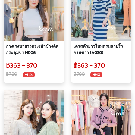
กางเกงขายาวกระเป๋าข้างติด
เดรสตัวยาวไหมพรมลายริ้ว
กระดุมขา N006
กรมขาว (A030)
฿363 - 370
฿363 - 370
฿780
฿780
-54%
-54%