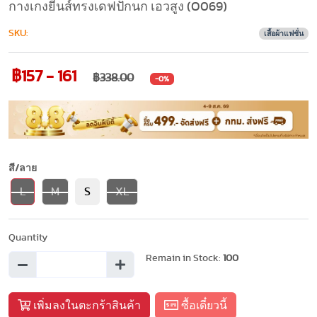
กางเกงยีนส์ทรงเดฟปักนก เอวสูง (O069)
SKU:
เสื้อผ้าแฟชั่น
฿157 - 161
฿338.00
-0%
สี/ลาย
L
M
S
XL
Quantity
Remain in Stock:
100
เพิ่มลงในตะกร้าสินค้า
ซื้อเดี๋ยวนี้