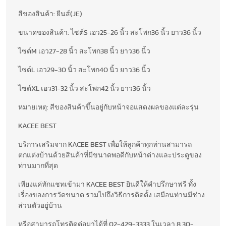
สีของสินค้า: ยีนส์(JE)
ขนาดของสินค้า: ไซต์S เอว25-26 นิ้ว สะโพก36 นิ้ว ยาว36 นิ้ว
ไซต์M เอว27-28 นิ้ว สะโพก38 นิ้ว ยาว36 นิ้ว
ไซต์L เอว29-30 นิ้ว สะโพก40 นิ้ว ยาว36 นิ้ว
ไซต์XL เอว31-32 นิ้ว สะโพก42 นิ้ว ยาว36 นิ้ว
หมายเหตุ: สีของสินค้าขึ้นอยู่กับหน้าจอแสดงผลของแต่ละรุ่น
KACEE BEST
บริการเสริมจาก KACEE BEST เพื่อให้ลูกค้าทุกท่านสามารถ
ตกแต่งบ้านด้วยสินค้าที่มีขนาดพอดีกับหน้าต่างและประตูของ
ท่านมากที่สุด
เพียงแค่ทักแชทเข้ามา KACEE BEST ยินดีให้คำปรึกษาฟรี ทั้ง
เรื่องของการวัดขนาด รวมไปถึงวิธีการติดตั้ง เสมือนท่านมีช่าง
ส่วนตัวอยู่บ้าน
หรือสามารถโทรติดต่อมาได้ที่ 02-429-3333 ในเวลา 8.30-