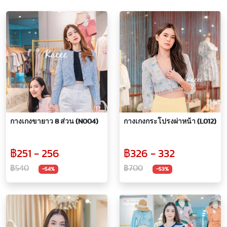
กางเกงขายาว 8 ส่วน (N004)
กางเกงกระโปรงผ่าหน้า (L012)
฿251 - 256
฿326 - 332
฿540
฿700
-54%
-53%