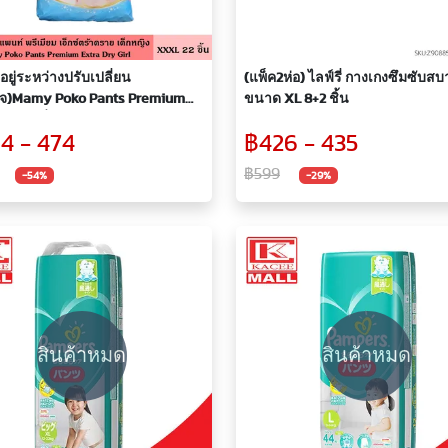
าอยู่ระหว่างปรับเปลี่ยน
(แพ็ค2ห่อ) ไลฟ์รี่ กางเกงซึมซับสบ
กจ)Mamy Poko Pants Premium
ขนาด XL 8+2 ชิ้น
Dry มามี่โพโค แพ้นท์ พรีเมียม
4 - 474
฿426 - 435
ตร้าดราย XXXL 22 ชิ้น โฉมใหม่ ผ้า
งเกง กางเกงสวมสบาย ผ้าอ้อม
฿599
-54%
-29%
รูป แพมเพิส แพมเพิสเด็ก
สินค้าหมด
สินค้าหมด