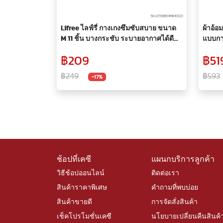
Lifree ไลฟ์รี่ กางเกงซึมซับสบาย ขนาด
ผ้าอ้อ
M 11 ชิ้น บางกระชับ ระบายอากาศได้ดี
แบบกาง
กางเกงผู้ใหญ่ กางเกงสวมสบาย กางเกง
เด็กช
฿209
฿51
ซึมซับ ผ้าอ้อมผู้ใหญ่
฿249
฿593
-17%
ช้อปที่เคซี
แผนกบริการลูกค้า
วิธีช้อปออนไลน์
ติดต่อเรา
สินค้าราคาพิเศษ
คำถามที่พบบ่อย
สินค้าขายดี
การจัดสั่งสินค้า
เช็คโปรโมชั่นเคซี
นโยบายเปลี่ยนคืนสินค้