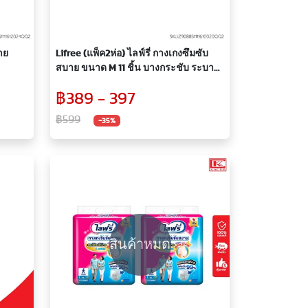
าย
Lifree (แพ็ค2ห่อ) ไลฟ์รี่ กางเกงซึมซับ
สบาย ขนาด M 11 ชิ้น บางกระชับ ระบาย
อากาศได้ดี กางเกงผู้ใหญ่ กางเกงสวม
฿389 - 397
สบาย กางเกงซึมซับ ผ้าอ้อมผู้ใหญ่
฿599
-35%
สินค้าหมด