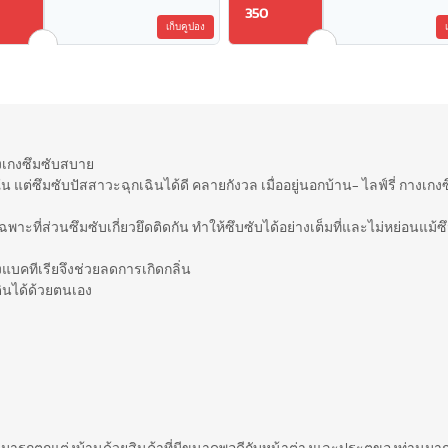
350
เก็บคูปอง
างเกงซึมซับสบาย
 แต่ซึมซับปัสสาวะฉุกเฉินได้ดี คลายกังวล เมื่ออยู่นอกบ้าน- ไลฟ์รี่ กางเก
าะที่ส่วนซึมซับเกี่ยวยึดติดกัน ทำให้ซึบซับได้อย่างเต็มที่และไม่หย่อนแม้ซ
้งแบคทีเรียจึงช่วยลดการเกิดกลิ่น
ดินได้ด้วยตนเอง