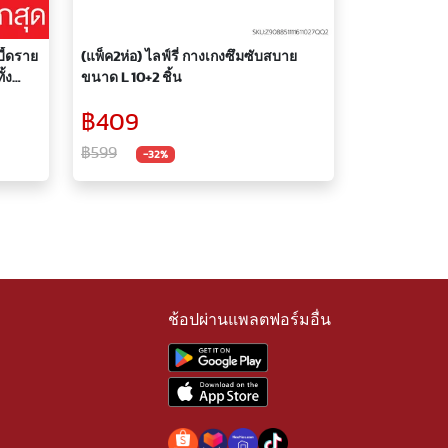
บี้ดราย
(แพ็ค2ห่อ) ไลฟ์รี่ กางเกงซึมซับสบาย
้ง
ขนาด L 10+2 ชิ้น
฿409
฿599
-32%
ช้อปผ่านแพลตฟอร์มอื่น