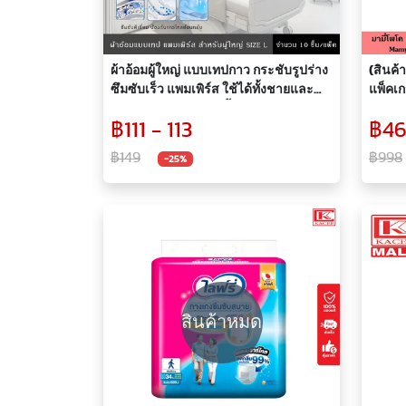
ผ้าอ้อมผู้ใหญ่ แบบเทปกาว กระชับรูปร่าง
(สินค้
ซึมซับเร็ว แพมเพิร์ส ใช้ได้ทั้งชายและ
แพ็คเ
หญิง Size L ห่อละ 10ชิ้น
Extra 
฿111 - 113
฿46
เอ็กซ์
อ้อมกา
฿149
฿998
-25%
สำเร็จ
สินค้าหมด