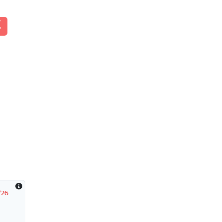
้
/26