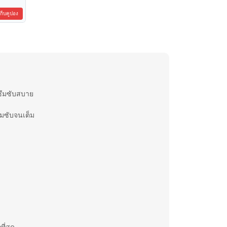
เก็บคูปอง
งซึมซับสบาย
ึมซับจนเต็ม