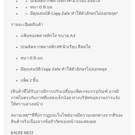
ปกผลิตจากพลาสติก PP ผิวเรียบ สีสดใส
หนา 0.15 มม
มีคุณสมบัติ Copy Zafe ทำให้ตัวอักษรไม่ลอกหลุด”
รายละเอียดสินค้า
แฟ้มซองพลาสติกใส ขนาด A4
ปกผลิตจากพลาสติก PP ผิวเรียบ สีสดใส
หนา 0.15 มม
มีคุณสมบัติ Copy Zafe ทำให้ตัวอักษรไม่ลอกหลุด
แพ็ค 2 ชิ้น
(สินค้าที่ได้รับอาจมีการปรับเปลี่ยนแพ็คเกจบรรจุภัณฑ์ อาจมี
ภาพไม่ตรงกับภาพที่แสดงเล็กน้อย ทางบริษัทขอสงวนการแจ้ง
ให้ทราบล่วงหน้า)
หมายเหตุ**สีที่ปรากฏบนเว็บไซต์อาจมีความแตกต่างจากสีของ
สินค้าจริงเนื่องจากข้อจำกัดของหน้าจอแสดงผล
KACEE BEST