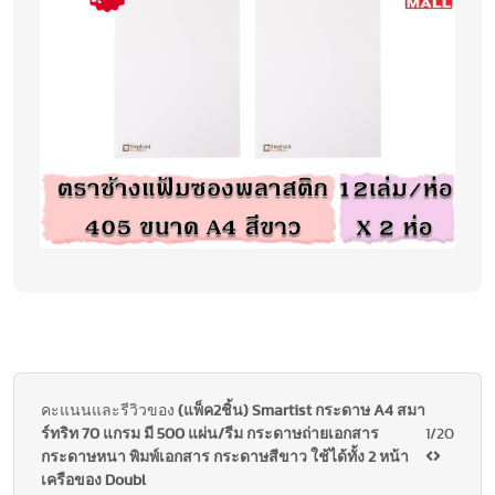
คะแนนและรีวิวของ
(แพ็ค2ชิ้น) Smartist กระดาษ A4 สมา
ร์ทริท 70 แกรม มี 500 แผ่น/รีม กระดาษถ่ายเอกสาร
1/20
กระดาษหนา พิมพ์เอกสาร กระดาษสีขาว ใช้ได้ทั้ง 2 หน้า
เครือของ Doubl