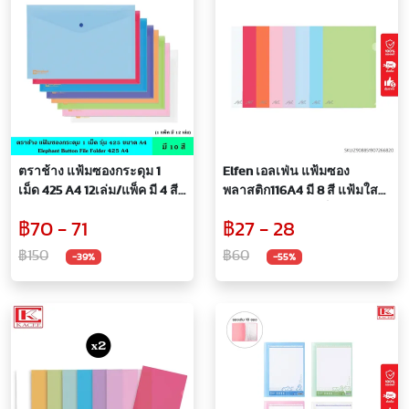
ตราช้าง แฟ้มซองกระดุม 1
Elfen เอลเฟ่น แฟ้มซอง
เม็ด 425 A4 12เล่ม/แพ็ค มี 4 สี
พลาสติก116A4 มี 8 สี แฟ้มใส
แฟ้มกระดุม แฟ้มกระเป๋า ซอง
ขนาด A4 ช่วยจัดเก็บเอกสาร
฿70 - 71
฿27 - 28
พลาสติก หนา 0.15 มม. พร้อม
หนา 140 ไมครอน กันน้ำ กัน
กระดุมเปิดปิด กันน้ำ
รอย
฿150
฿60
-39%
-55%