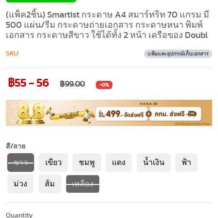
(แพ็ค2ชิ้น) Smartist กระดาษ A4 สมาร์ทริท 70 แกรม มี
500 แผ่น/รีม กระดาษถ่ายเอกสาร กระดาษหนา พิมพ์
เอกสาร กระดาษสีขาว ใช้ได้ทั้ง 2 หน้า เครือของ Doubl
SKU:
แฟ้มและอุปกรณ์เก็บเอกสาร
฿55 - 56
฿99.00
-0%
สี/ลาย
ขาว
เขียว
ชมพู
แดง
น้ำเงิน
ฟ้า
ม่วง
ส้ม
เหลือง
Quantity