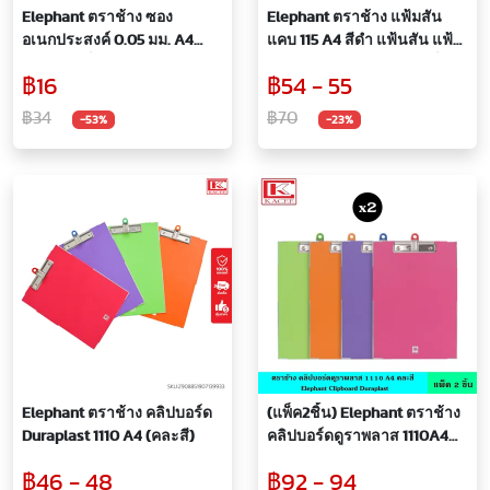
Elephant ตราช้าง ซอง
Elephant ตราช้าง แฟ้มสัน
อเนกประสงค์ 0.05 มม. A4
แคบ 115 A4 สีดำ แฟ้นสัน แฟ้ม
20ซอง/แพ็ค ซองใส ซอง
ก้านยก แฟ้มสันแคบ ปกแข็ง
฿16
฿54 - 55
อเนกประสงค์ หนา 0.05 มม. มี
หุ้มกระดาษอย่างดี ทนทาน
11 รู ทนทาน กันน้ำได้
฿34
฿70
-53%
-23%
Elephant ตราช้าง คลิปบอร์ด
(แพ็ค2ชิ้น) Elephant ตราช้าง
Duraplast 1110 A4 (คละสี)
คลิปบอร์ดดูราพลาส 1110A4
คละสี คลิปบอร์ด แผ่นรอง
฿46 - 48
฿92 - 94
กระดาษ ทนทาน กันน้ำ กันรอย