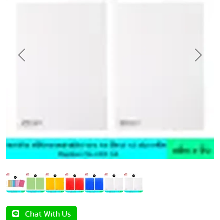
Previous
Next
Chat With Us