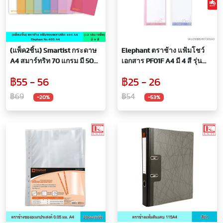
(แพ็ค2ชิ้น) Smartist กระดาษ
Elephant ตราช้าง แฟ้มโชว์
A4 สมาร์ทริท 70 แกรม มี 500
เอกสาร PF01F A4 มี 4 สี รุ่น
แผ่น/รีม กระดาษถ่ายเอกสาร
ใหม่ แฟ้มสะสมผลงาน เติมซอง
฿55 - 56
฿25 - 26
กระดาษหนา พิมพ์เอกสาร
ได้ 10 ซอง/เล่ม หนา 40
กระดาษสีขาว ใช้ได้ทั้ง 2 หน้า
ไมครอน
฿69
฿54
-20%
-53%
เครือของ Doubl