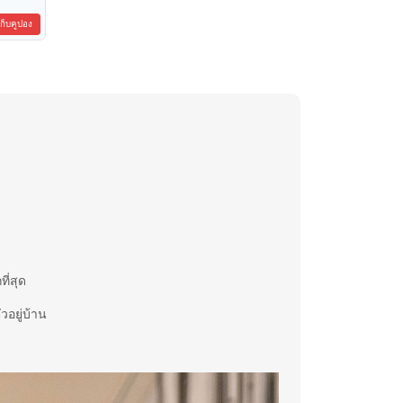
เก็บคูปอง
ี่สุด
วอยู่บ้าน