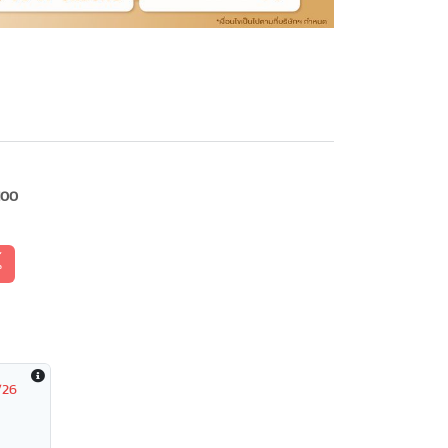
100
้
/26