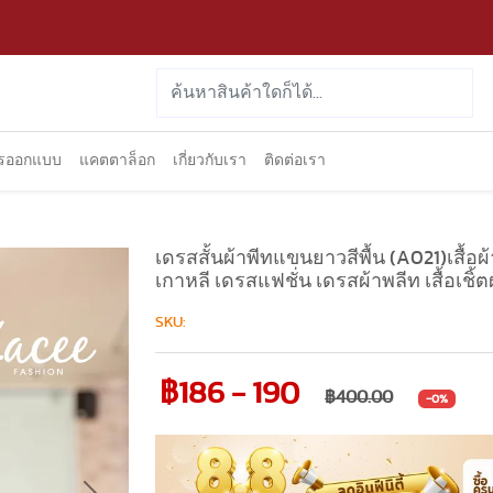
ารออกแบบ
แคตตาล็อก
เกี่ยวกับเรา
ติดต่อเรา
เดรสสั้นผ้าพีทแขนยาวสีพื้น (A021)เสื้อผ้
เกาหลี เดรสแฟชั่น เดรสผ้าพลีท เสื้อเชิ้ตผ
SKU:
฿186 - 190
฿400.00
-0%