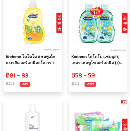
Kodomo โคโดโม แชมพูเด็ก
Kodomo โคโดโม แชมพูสบู่
แรกเกิด ออร์แกนิคอโลเวร่า
เหลว เฮดทูโท ออร์แกนิค (รุ่น
ขวดปั๊ม 400 มล. (สินค้าอยู่
ขวด 180+90 มล.)
฿81 - 83
฿58 - 59
ระหว่างปรับแพ็คเกจ)
฿99
฿73
-18%
-20%