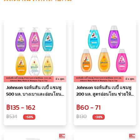
Johnson จอห์นสัน เบบี้ แชมพู
Johnson จอห์นสัน เบบี้ แชมพู
500 มล. บางเบาและอ่อนโยน
200 มล. สูตรอ่อนโยน ช่วยให้
เพื่อผิวบอบบางของเด็กแรกเกิด
ผมเงางาม นุ่มลื่น แชมพูเด็ก
฿135 - 162
฿60 - 71
แชมพูเด็ก สระผม ยาสระผม
สระผม ยาสระผม ครีมนวดผม
ครีมนวดผม
฿534
฿130
-58%
-38%