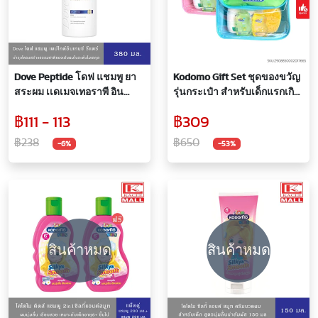
Dove Peptide โดฟ แชมพู ยา
Kodomo Gift Set ชุดของขวัญ
สระผม เเดเมจเทอราพี อิน
รุ่นกระเป๋า สำหรับเด็กแรกเกิด
เทนซ์ รีแพร์ 380 มล.
คละสีฟ้า/ชมพู
฿111 - 113
฿309
฿238
฿650
-6%
-53%
สินค้าหมด
สินค้าหมด