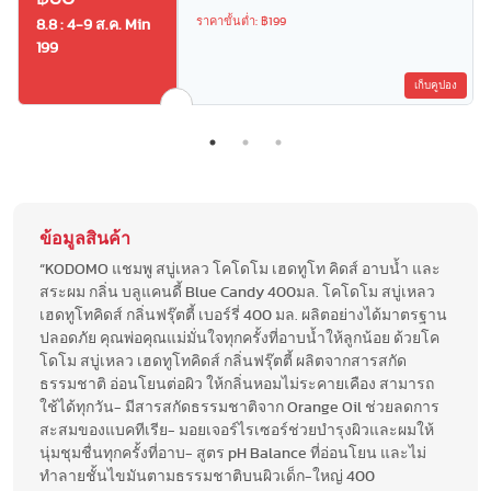
ราคาขั้นต่ำ: ฿199
8.8 : 4-9 ส.ค. Min
199
เก็บคูปอง
ข้อมูลสินค้า
“KODOMO แชมพู สบู่เหลว โคโดโม เฮดทูโท คิดส์ อาบน้ำ และ
สระผม กลิ่น บลูแคนดี้ Blue Candy 400มล. โคโดโม สบู่เหลว
เฮดทูโทคิดส์ กลิ่นฟรุ๊ตตี้ เบอร์รี่ 400 มล. ผลิตอย่างได้มาตรฐาน
ปลอดภัย คุณพ่อคุณแม่มั่นใจทุกครั้งที่อาบน้ำให้ลูกน้อย ด้วยโค
โดโม สบู่เหลว เฮดทูโทคิดส์ กลิ่นฟรุ๊ตตี้ ผลิตจากสารสกัด
ธรรมชาติ อ่อนโยนต่อผิว ให้กลิ่นหอมไม่ระคายเคือง สามารถ
ใช้ได้ทุกวัน- มีสารสกัดธรรมชาติจาก Orange Oil ช่วยลดการ
สะสมของแบคทีเรีย- มอยเจอร์ไรเซอร์ช่วยบำรุงผิวและผมให้
นุ่มชุมชื่นทุกครั้งที่อาบ- สูตร pH Balance ที่อ่อนโยน และไม่
ทำลายชั้นไขมันตามธรรมชาติบนผิวเด็ก-ใหญ่ 400