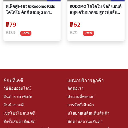
(แพ็คคู่1+1ขวด)Kodomo Kids
KODOMO โคโดโม ซิลกี้ แอนด์
โคโดโม คิดส์ แชมพู 2 in 1
สมูท ครีมนวดผม สูตรนุ่มลื่น
Silky & Smooth 200 มล.+ 200
น่าสัมผัส 150 มล.
฿79
฿62
มล.
฿178
฿79
-56%
-22%
ช้อปที่เคซี
แผนกบริการลูกค้า
วิธีช้อปออนไลน์
ติดต่อเรา
สินค้าราคาพิเศษ
คำถามที่พบบ่อย
สินค้าขายดี
การจัดสั่งสินค้า
เช็คโปรโมชั่นเคซี
นโยบายเปลี่ยนคืนสินค้า
สั่งซื้อสินค้าสั่งผลิต
ติดตามสถานะสินค้า