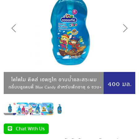
Previous
Next
Chat With Us