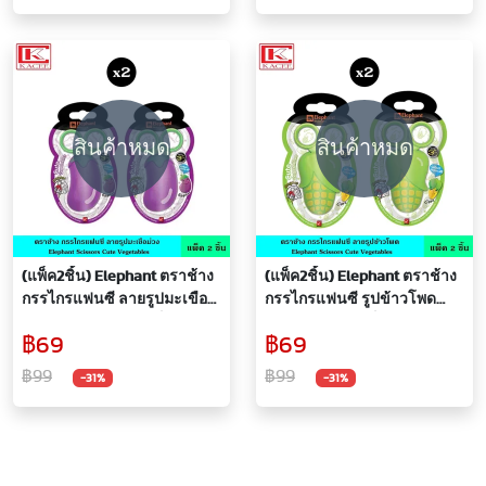
สินค้าหมด
สินค้าหมด
(แพ็ค2ชิ้น) Elephant ตราช้าง
(แพ็ค2ชิ้น) Elephant ตราช้าง
กรรไกรแฟนซี ลายรูปมะเขือ
กรรไกรแฟนซี รูปข้าวโพด
ม่วง กรรไกรสำหรับเด็ก
กรรไกรสำหรับเด็ก กรรไกรวัย
฿69
฿69
กรรไกรวัยซน ตัดสนุก กรรไกร
ซน ตัดสนุก กรรไกร ปลายโค้ง
ปลายโค้ง กรรไกรแฟนซี
฿99
฿99
-31%
-31%