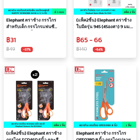
Elephant ตราช้าง กรรไกร
(แพ็ค2ชิ้น) Elephant ตราช้าง
สำหรับเด็ก กรรไกรแฟนซี
ใบมีดรุ่น 945 (45องศา) 9 มม.
ขนาด 4 3/4 นิ้ว มี 3 ลาย
จำนวน 10 ใบ/หลอด ใบมีด
฿31
฿65 - 66
กรรไกร แฟนซี เด็ก ผลิตจาก
แบบ SK 2 เทคโนโลยีจาก
พลาสติกคุณภาพสูง
ประเทศญี่ปุ่น ทนกว่า ใบมีด มีด
฿49
฿140
-37%
-54%
คม คมกริบ
(แพ็ค2ชิ้น) Elephant ตราช้าง
Elephant ตราช้าง กรรไกร
กรรไกร SC0460 6นิ้ว คละสี
OFE0380 8 นิ้ว กรรไกรปลาย