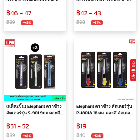
ไกรกรร 6 นิ้ว ตัดกระดาษ ตัด
แหลม กรรไกรสแตนเลส
฿46 - 47
฿42 - 43
วัสดุอื่นๆ ใบมีดคม
กรรไกรอเนกประสงค์ใช้งาน
ได้หลากหลาย ตัดได้เรียบคม
฿89
฿98
-48%
-57%
(แพ็ค2ชิ้น) Elephant ตราช้าง
Elephant ตราช้าง คัตเตอร์รุ่น
คัตเตอร์รุ่น S-901 9มม คละสี
P-1801A 18 มม. คละสี คัตเตอร์
คัตเตอร์ มีดคัตเตอร์ ใบมีด มีด
มีดคัตเตอร์ ใบมีดคม คม
฿51 - 52
฿19
คม ทนทาน แข็งแรง ตัดอะไรก็
ทนทาน แข็งแรง ตัดอะไรก็ง่าย
ง่าย
฿89
฿40
-43%
-53%