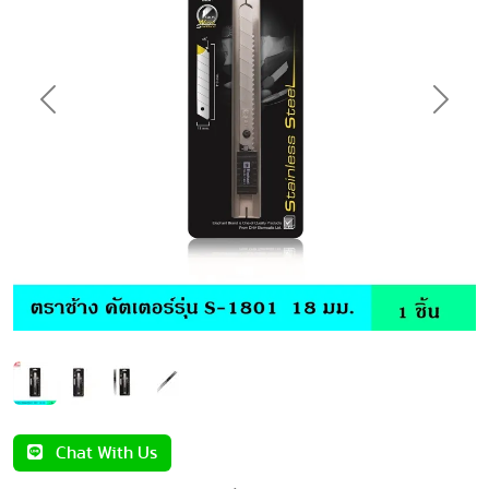
Previous
Next
Chat With Us