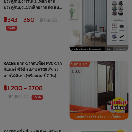
ประตูกันยุง ม่านแม่เหล็ก ม่าน
ประตูกันยุงแม่เหล็กยาวแต่งเส้น
ไฟเบอร์กลาส ไม่ขาดง่าย ปิด
฿343 - 360
อัตโนมัติ
฿758.00
-54%
KACEE ฉาก ฉากกั้นห้อง PVC ฉาก
กั้นแอร์ พีวีซี รหัส UV705 สีขาว
ลายไม้สีเทา (พรีออเดอร์ 7 วัน)
฿1,200 - 2708
฿4,180.00
-53%