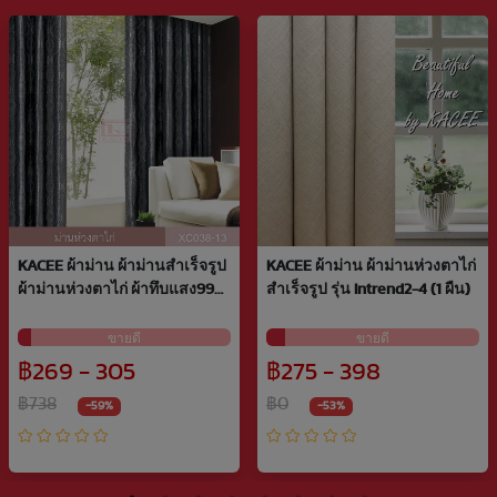
KACEE ผ้าม่าน ผ้าม่านสำเร็จรูป
KACEE ผ้าม่าน ผ้าม่านห่วงตาไก่
ผ้าม่านห่วงตาไก่ ผ้าทึบแสง99%
สำเร็จรูป รุ่น Intrend2-4 (1 ผืน)
รหัส XC0…
ขายดี
ขายดี
฿269 - 305
฿275 - 398
฿738
฿0
-59%
-53%