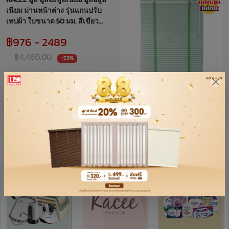
KACEE มู่ลี่ มู่ลี่อะลูมิเนียม มู่ลี่อลูมิ
เนียม ม่านหน้าต่าง รุ่นแกนปรับ
เทปผ้า ใบขนาด 50 มม. สีเขียว
อ่อน KC50/550 Lovely Green
฿976 - 2489
หนา 0.21 มม. เทปสีเขียว
฿4,460.00
-53%
หมวดหมู่