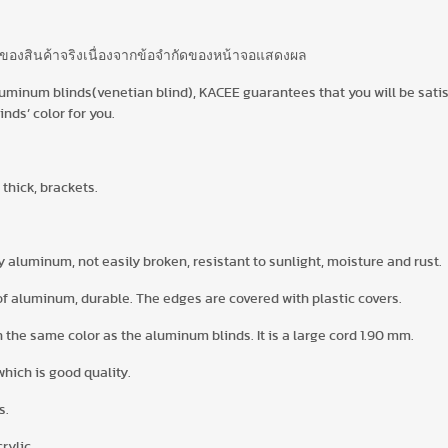
ีของสินค้าจริงเนื่องจากข้อจำกัดของหน้าจอแสดงผล
uminum blinds(venetian blind), KACEE guarantees that you will be satisf
nds’ color for you.
thick, brackets.
aluminum, not easily broken, resistant to sunlight, moisture and rust.
of aluminum, durable. The edges are covered with plastic covers.
the same color as the aluminum blinds. It is a large cord 1.90 mm.
which is good quality.
s.
rylic.