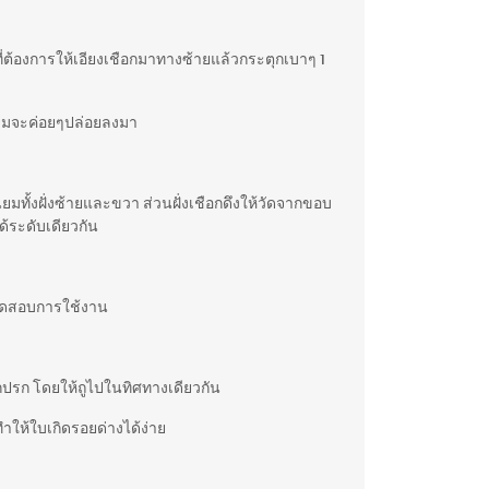
ดๆที่ต้องการให้เอียงเชือกมาทางซ้ายแล้วกระตุกเบาๆ 1
เนียมจะค่อยๆปล่อยลงมา
ยมทั้งฝั่งซ้ายและขวา ส่วนฝั่งเชือกดึงให้วัดจากขอบ
ด้ระดับเดียวกัน
ลงทดสอบการใช้งาน
สกปรก โดยให้ถูไปในทิศทางเดียวกัน
ำให้ใบเกิดรอยด่างได้ง่าย