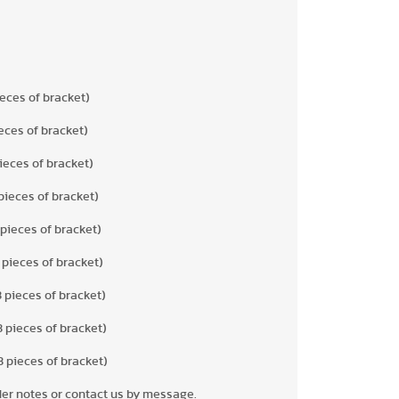
ieces of bracket)
ieces of bracket)
pieces of bracket)
 pieces of bracket)
 pieces of bracket)
 pieces of bracket)
3 pieces of bracket)
3 pieces of bracket)
3 pieces of bracket)
order notes or contact us by message.