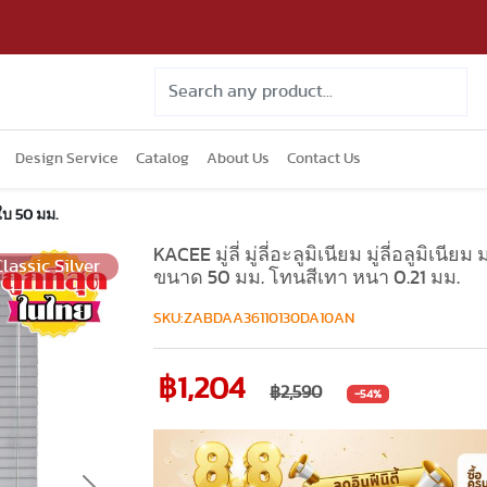
Design Service
Catalog
About Us
Contact Us
ดใบ 50 มม.
KACEE มู่ลี่ มู่ลี่อะลูมิเนียม มู่ลี่อลูมิเน
Classic Silver
ขนาด 50 มม. โทนสีเทา หนา 0.21 มม.
SKU:ZABDAA36110130DA10AN
฿1,204
฿2,590
-54%