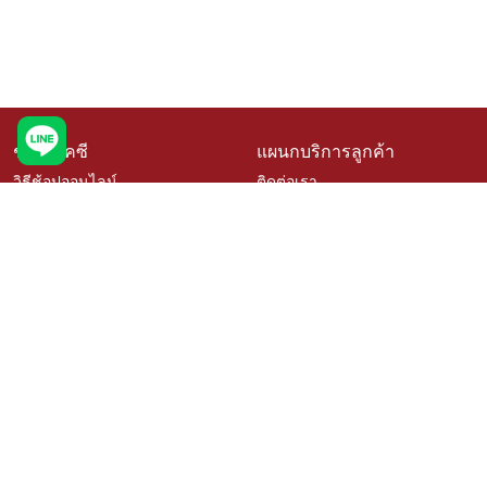
ช้อปที่เคซี
แผนกบริการลูกค้า
วิธีช้อปออนไลน์
ติดต่อเรา
สินค้าราคาพิเศษ
คำถามที่พบบ่อย
สินค้าขายดี
การจัดสั่งสินค้า
เช็คโปรโมชั่นเคซี
นโยบายเปลี่ยนคืนสินค้า
สั่งซื้อสินค้าสั่งผลิต
ติดตามสถานะสินค้า
วิธีวัดขนาดสำหรับสินค้าสั่งผลิต
บริการออกแบบและติดตั้ง
เรื่องราวลูกค้า
ตัวแทนจำหน่าย Kacee
นโยบายความเป็นส่วนตัว
สมัครงาน