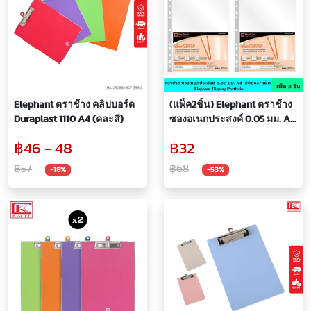
Elephant ตราช้าง คลิปบอร์ด
(แพ็ค2ชิ้น) Elephant ตราช้าง
Duraplast 1110 A4 (คละสี)
ซองอเนกประสงค์ 0.05 มม. A4
20ซอง/แพ็ค ซองใส ซอง
฿46 - 48
฿32
อเนกประสงค์ หนา 0.05 มม. มี
11 รู ทนทาน กันน้ำได้
฿57
฿68
-18%
-53%