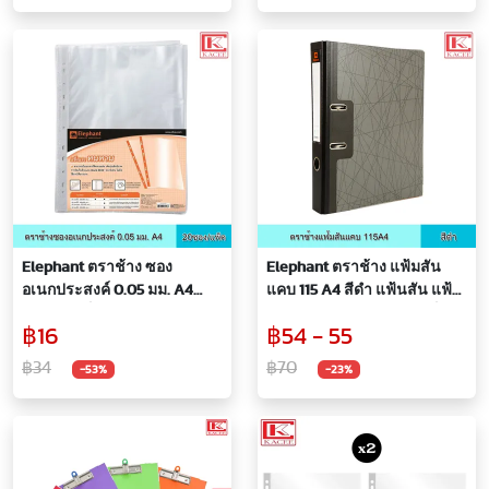
Elephant ตราช้าง ซอง
Elephant ตราช้าง แฟ้มสัน
อเนกประสงค์ 0.05 มม. A4
แคบ 115 A4 สีดำ แฟ้นสัน แฟ้ม
20ซอง/แพ็ค ซองใส ซอง
ก้านยก แฟ้มสันแคบ ปกแข็ง
฿16
฿54 - 55
อเนกประสงค์ หนา 0.05 มม. มี
หุ้มกระดาษอย่างดี ทนทาน
11 รู ทนทาน กันน้ำได้
฿34
฿70
-53%
-23%