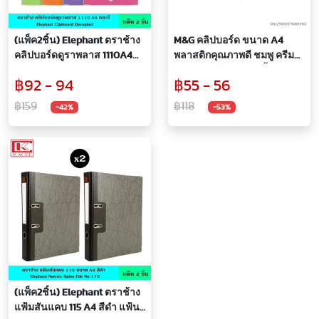
(แพ็ค2ชิ้น) Elephant ตราช้าง
M&G คลิปบอร์ด ขนาด A4
คลิปบอร์ดดูราพลาส 1110A4
พลาสติกคุณภาพดี ชมพู ครีม
คละสี คลิปบอร์ด แผ่นรอง
ฟ้า หนา แข็งแรง กันน้ำ แผ่น
฿92 - 94
฿55 - 56
กระดาษ ทนทาน กันน้ำ กันรอย
รองกระดาษ
฿159
฿118
-42%
-53%
(แพ็ค2ชิ้น) Elephant ตราช้าง
แฟ้มสันแคบ 115 A4 สีดำ แฟ้น