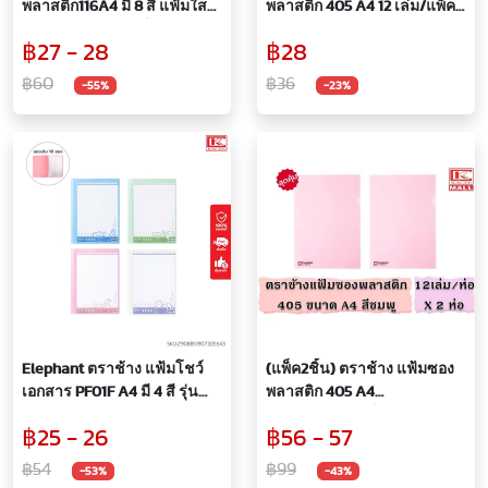
พลาสติก116A4 มี 8 สี แฟ้มใส
พลาสติก 405 A4 12 เล่ม/แพ็ค
ขนาด A4 ช่วยจัดเก็บเอกสาร
มี 9 สี แฟ้มใส แฟ้มสี ขนาด A4
฿27 - 28
฿28
หนา 140 ไมครอน กันน้ำ กัน
ช่วยจัดเก็บเอกสาร กันน้ำ กัน
รอย
รอย
฿60
฿36
-55%
-23%
Elephant ตราช้าง แฟ้มโชว์
(แพ็ค2ชิ้น) ตราช้าง แฟ้มซอง
เอกสาร PF01F A4 มี 4 สี รุ่น
พลาสติก 405 A4
ใหม่ แฟ้มสะสมผลงาน เติมซอง
สีชมพู 12 เล่ม/แพ็ค แฟ้มใส
฿25 - 26
฿56 - 57
ได้ 10 ซอง/เล่ม หนา 40
แฟ้มซอง แฟ้มพลาสติก ซองใส
ไมครอน
ขนาด A4 ช่วยจัดเก็บเอกสาร
฿54
฿99
-53%
-43%