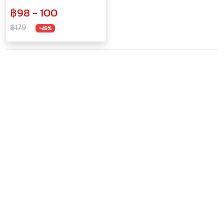
สัน แฟ้มก้านยก แฟ้มสันแคบ
฿98 - 100
ปกแข็ง หุ้มกระดาษอย่างดี
ทนทาน
฿179
-45%