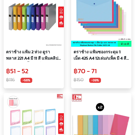
ตราช้าง แฟ้ม 2 ห่วง ดูรา
ตราช้าง แฟ้มซองกระดุม 1
พลาส 221 A4 มี 11 สี แฟ้มคลิป
เม็ด 425 A4 12เล่ม/แพ็ค มี 4 สี
ทนทาน กันน้ำ ไม่เป็นรอย
แฟ้มกระดุม แฟ้มกระเป๋า ซอง
฿51 - 52
฿70 - 71
พลาสติก หนา 0.15 มม. พร้อม
กระดุมเปิดปิด กันน้ำ
฿116
฿150
-56%
-39%