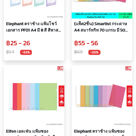
Elephant ตราช้าง แฟ้มโชว์
(แพ็ค2ชิ้น) Smartist กระดาษ
เอกสาร PF01 A4 มี 8 สี สีพาส
A4 สมาร์ทริท 70 แกรม มี 500
เทล แฟ้มสะสมผลงาน เติมซอง
แผ่น/รีม กระดาษถ่ายเอกสาร
฿25 - 26
฿55 - 56
ได้ 10 ซอง/เล่ม หนา 40
กระดาษหนา พิมพ์เอกสาร
ไมครอน
กระดาษสีขาว ใช้ได้ทั้ง 2 หน้า
฿54
฿69
-53%
-20%
เครือของ Doubl
Elfen เอลเฟ่น แฟ้มซอง
Elephant ตราช้าง แฟ้มซอง