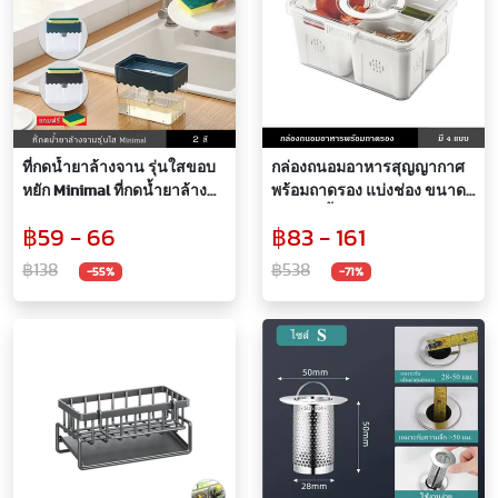
ที่กดน้ำยาล้างจาน รุ่นใสขอบ
กล่องถนอมอาหารสุญญากาศ
หยัก Minimal ที่กดน้ำยาล้าง
พร้อมถาดรอง แบ่งช่อง ขนาด
จานอัตโนมัติ สไตล์มินิมอล
ใหญ่มีหูหิ้ว ถนอมวัตถุดิบให้สด
฿59 - 66
฿83 - 161
กล่องใส่น้ำยาล้างจาน แถม
ใหม่ เก็บรักษาอาหาร เปิดปิด
สก็อตไบร์ท กล่องพลาสติกหนา
ง่าย
฿138
฿538
-55%
-71%