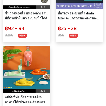
ชั้นวางฟองน้ำ บนอ่างล้างจาน
ที่กรองท่อระบายน้ำ drain
มีที่ตากผ้าในตัว ระบายน้ำได้ดี
filter ตะแกรงกรองท่อ กรอง
เศษอาหาร เส้นผม สแตน
฿92 - 94
฿25 - 28
เลส304 ตะแกรงกันแมลงท่อ
ระบายน้ำ
฿298
฿58
-69%
-55%
แม่พิมพ์ห่อเกี๊ยว ช่วยเตรียม
อาหารได้อย่างรวดเร็ว สะดวก