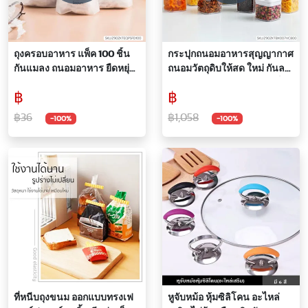
ถุงครอบอาหาร แพ็ค 100 ชิ้น
กระปุกถนอมอาหารสุญญากาศ
กันแมลง ถนอมอาหาร ยืดหยุ่น
ถนอมวัตถุดิบให้สด ใหม่ กันลม
ตามขนาดของภาชนะ ใช้งาน
เปิดปิดง่าย มีหลายขนาด เซ็ท 7
฿
฿
ง่าย
ชิ้น AIR-TIGHT FOOD
STORAGE CONTAINER
฿36
฿1,058
-100%
-100%
ที่หนีบถุงขนม ออกแบบทรงเฟ
หูจับหม้อ หุ้มซิลิโคน อะไหล่