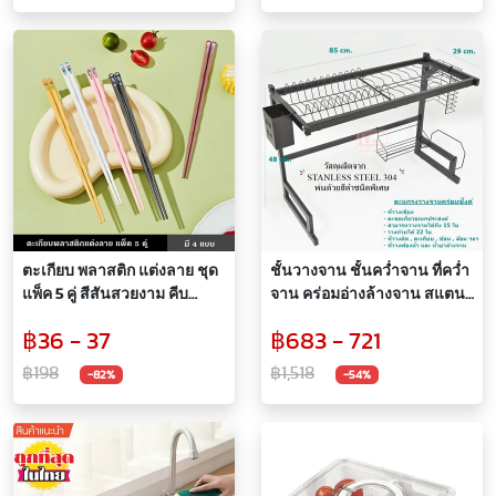
ตะเกียบ พลาสติก แต่งลาย ชุด
ชั้นวางจาน ชั้นคว่ำจาน ที่คว่ำ
แพ็ค 5 คู่ สีสันสวยงาม คีบ
จาน คร่อมอ่างล้างจาน สแตน
อาหารง่าย food grade
เลสสีดำ รุ่น Aluminum Black
฿36 - 37
฿683 - 721
Series
฿198
฿1,518
-82%
-54%