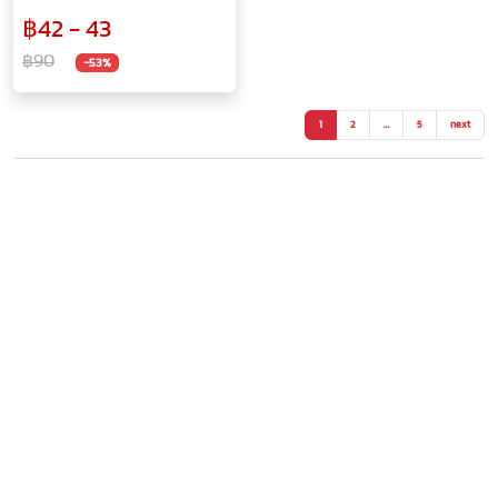
ประหยัดเวลา ใช้งานง่าย
฿42 - 43
฿90
-53%
1
2
…
5
next