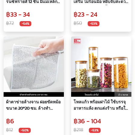
รนซ์ฟรายส์ 12 ชิ้น มีแม่เหล็ก
เสริม ไม่ร้อนมือ หยิบจับสะดวก
ติดตู้เย็นในตัว หยิบใช้งาน
มีอะไหล่พร้อมติดตั้ง
฿33 - 34
฿23 - 24
สะดวก เพิ่มสีสันให้กบับห้อง
ครัว
฿72
฿50
-54%
-53%
ผ้าตาข่ายล้างจาน ฝอยขัดหม้อ
โหลแก้ว พร้อมฝาไม้ ใช้บรรจุ
ขนาด 20*20 ซม. ล้างทำ
อาหารแห้ง ตกแต่งร้าน หรือใส่
สะอาดง่าย
ของอเนกประสงค์ ใส สวยงาม
฿6
฿36 - 104
฿12
฿218
-50%
-53%