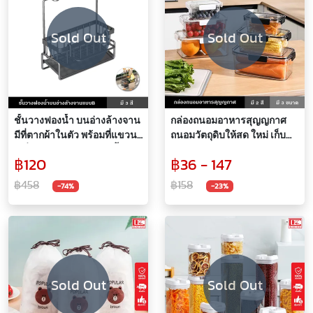
Sold Out
Sold Out
ชั้นวางฟองน้ำ บนอ่างล้างจาน
กล่องถนอมอาหารสุญญกาศ
มีที่ตากผ้าในตัว พร้อมที่แขวน
ถนอมวัตถุดิบให้สด ใหม่ เก็บ
เครื่องใช้ในครัว ระบายน้ำได้ดี
รักษาอาหาร เปิดปิดง่าย มี
฿120
฿36 - 147
หลายขนาด
฿458
฿158
-74%
-23%
Sold Out
Sold Out