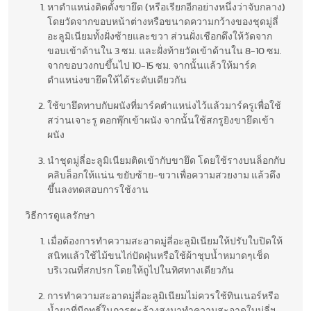
หาตำแหน่งติดตั้งขายึด (หรือเรียกอีกอย่างหนึ่งว่าจับกลาง)
โดยวัดจากขอบหน้าต่างหรือขนาดความกว้างของชุดมู่ลี่
อะลูมิเนียมทั้งฝั่งซ้ายและขวา ส่วนฝั่งเชือกดึงให้วัดจาก
ขอบเข้าด้านใน 3 ซม. และฝั่งท้ายวัดเข้าด้านใน 8-10 ซม.
จากขอบวงกบขึ้นไป 10-15 ซม. จากนั้นแล้วให้มาร์ค
ตำแหน่งขายึดให้ได้ระดับเดียวกัน
ใช้ขายึดทาบกับผนังที่มาร์คตำแหน่งไว้แล้วมาร์ครูเพื่อใช้
สว่านเจาะรู ตอกพุ๊กเข้าผนัง จากนั้นใช้สกรูยิงขายึดเข้า
ผนัง
นำชุดมู่ลี่อะลูมิเนียมติดเข้ากับขายึด โดยใช้รางบนล็อกกับ
คลิบล็อกให้แน่น ขยับซ้าย-ขวาเพื่อความสวยงาม แล้วดึง
ขึ้นลงทดสอบการใช้งาน
วิธีการดูแลรักษา
เมื่อต้องการทำความสะอาดมู่ลี่อะลูมิเนียมให้ปรับใบปิดให้
สนิทแล้วใช้ไม้ขนไก่ปัดฝุ่นหรือใช้ผ้าชุบน้ำหมาดๆเช็ด
บริเวณที่สกปรก โดยให้ถูไปในทิศทางเดียวกัน
การทำความสะอาดมู่ลี่อะลูมิเนียมไม่ควรใช้ทินเนอร์หรือ