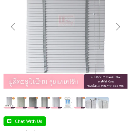
Previous
Next
Chat With Us