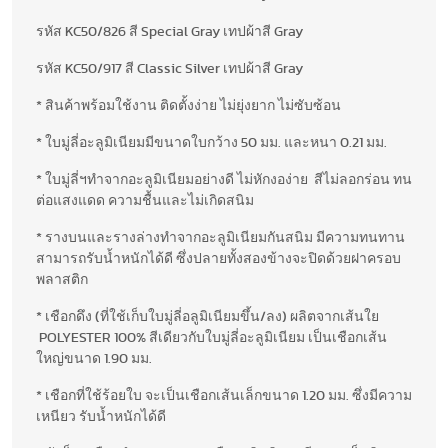
รหัส KC50/826 สี Special Gray เทปผ้าสี Gray
รหัส KC50/917 สี Classic Silver เทปผ้าสี Gray
* สินค้าพร้อมใช้งาน ติดตั้งง่าย ไม่ยุ่งยาก ไม่ซับซ้อน
* ใบมู่ลี่อะลูมิเนียมมีขนาดใบกว้าง 50 มม. และหนา 0.21 มม.
* ใบมู่ลี่ฯทำจากอะลูมิเนียมอย่างดี ไม่หักงอง่าย สีไม่ลอกร่อน ทน
ต่อแสงแดด ความชื้นและไม่เกิดสนิม
* รางบนและรางล่างทำจากอะลูมิเนียมกันสนิม มีความทนทาน
สามารถรับน้ำหนักได้ดี ซึ่งปลายทั้งสองข้างจะปิดด้วยฝาครอบ
พลาสติก
* เชือกดึง (ที่ใช้เก็บใบมู่ลี่อลูมิเนียมขึ้น/ลง) ผลิตจากเส้นใย
POLYESTER 100% สีเดียวกับใบมู่ลี่อะลูมิเนียม เป็นเชือกเส้น
ใหญ่ขนาด 1.90 มม.
* เชือกที่ใช้ร้อยใบ จะเป็นเชือกเส้นเล็กขนาด 1.20 มม. ซึ่งมีความ
เหนียว รับน้ำหนักได้ดี