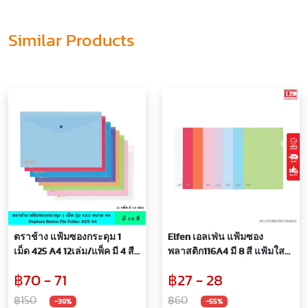
Similar Products
ตราช้าง แฟ้มซองกระดุม 1
Elfen เอลเฟ่น แฟ้มซอง
เม็ด 425 A4 12เล่ม/แพ็ค มี 4 สี
พลาสติก116A4 มี 8 สี แฟ้มใส
แฟ้มกระดุม แฟ้มกระเป๋า ซอง
ขนาด A4 ช่วยจัดเก็บเอกสาร
฿70 - 71
฿27 - 28
พลาสติก หนา 0.15 มม. พร้อม
หนา 140 ไมครอน กันน้ำ กัน
กระดุมเปิดปิด กันน้ำ
รอย
฿150
฿60
-39%
-55%