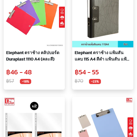
Elephant ตราช้าง คลิปบอร์ด
Elephant ตราช้าง แฟ้มสัน
Duraplast 1110 A4 (คละสี)
แคบ 115 A4 สีดำ แฟ้นสัน แฟ้ม
ก้านยก แฟ้มสันแคบ ปกแข็ง
฿46 - 48
฿54 - 55
หุ้มกระดาษอย่างดี ทนทาน
฿57
฿70
-18%
-23%