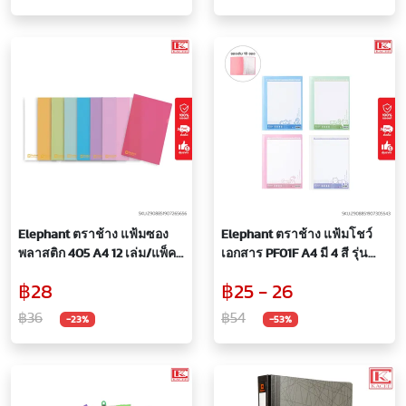
Elephant ตราช้าง แฟ้มซอง
Elephant ตราช้าง แฟ้มโชว์
พลาสติก 405 A4 12 เล่ม/แพ็ค
เอกสาร PF01F A4 มี 4 สี รุ่น
มี 9 สี แฟ้มใส แฟ้มสี ขนาด A4
ใหม่ แฟ้มสะสมผลงาน เติมซอง
฿28
฿25 - 26
ช่วยจัดเก็บเอกสาร กันน้ำ กัน
ได้ 10 ซอง/เล่ม หนา 40
รอย
ไมครอน
฿36
฿54
-23%
-53%