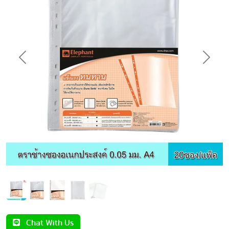
Previous
Next
Chat With Us