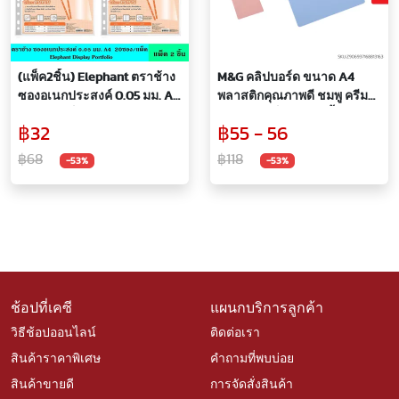
(แพ็ค2ชิ้น) Elephant ตราช้าง
M&G คลิปบอร์ด ขนาด A4
ซองอเนกประสงค์ 0.05 มม. A4
พลาสติกคุณภาพดี ชมพู ครีม
20ซอง/แพ็ค ซองใส ซอง
ฟ้า หนา แข็งแรง กันน้ำ แผ่น
฿32
฿55 - 56
อเนกประสงค์ หนา 0.05 มม. มี
รองกระดาษ
11 รู ทนทาน กันน้ำได้
฿68
฿118
-53%
-53%
ช้อปที่เคซี
แผนกบริการลูกค้า
วิธีช้อปออนไลน์
ติดต่อเรา
สินค้าราคาพิเศษ
คำถามที่พบบ่อย
สินค้าขายดี
การจัดสั่งสินค้า