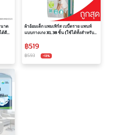
 ขนาด
ผ้าอ้อมเด็ก แพมเพิร์ส เบบี้ดราย แพนท์
ด้ดี
แบบกางเกง XL 38 ชิ้น (ใช้ได้ทั้งสำหรับ
งเกง
เด็กชายและหญิง)
฿519
฿593
-13%