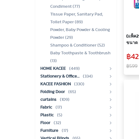
Condiment (77)
Tissue Paper, Sanitary Pad,
Toilet Paper (89)
Powder, Baby Powder & Cooling
(แพ็ค2
Powder (29)
ขนาด X
Shampoo & Conditioner (52)
Baby Toothpaste & Toothbrush
฿42
(13)
฿599
HOME KACEE
(449)
Stationery & Office…
(334)
KACEE FASHION
(330)
Folding Door
(65)
curtains
(109)
Fabric
(17)
Plastic
(5)
Floor
(32)
Furniture
(17)
Vertical Blinds
(65)