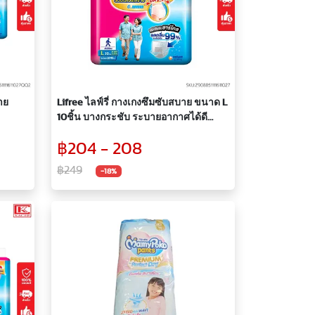
าย
Lifree ไลฟ์รี่ กางเกงซึมซับสบาย ขนาด L
10ชิ้น บางกระชับ ระบายอากาศได้ดี
กางเกงผู้ใหญ่ กางเกงสวมสบาย กางเกง
฿204 - 208
ซึมซับ ผ้าอ้อมผู้ใหญ่
฿249
-18%