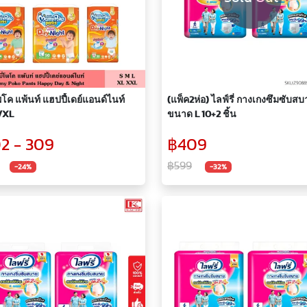
พโค แพ้นท์ แฮปปี้เดย์แอนด์ไนท์
(แพ็ค2ห่อ) ไลฟ์รี่ กางเกงซึมซับสบ
/XL
ขนาด L 10+2 ชิ้น
2 - 309
฿409
฿599
-24%
-32%