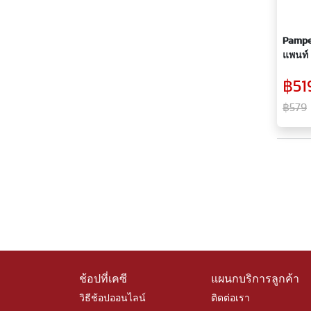
Pamper
แพนท์ 
สำหรั
฿51
฿579
ช้อปที่เคซี
แผนกบริการลูกค้า
วิธีช้อปออนไลน์
ติดต่อเรา