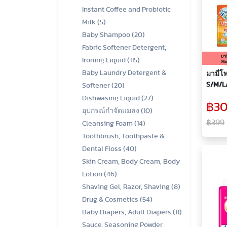
Instant Coffee and Probiotic
Milk (5)
Baby Shampoo (20)
Fabric Softener Detergent,
Ironing Liquid (115)
Baby Laundry Detergent &
มามี่โ
S/M/L
Softener (20)
Dishwasing Liquid (27)
฿30
อุปกรณ์กำจัดแมลง (10)
฿399
Cleansing Foam (14)
Toothbrush, Toothpaste &
Dental Floss (40)
Skin Cream, Body Cream, Body
Lotion (46)
Shaving Gel, Razor, Shaving (8)
Drug & Cosmetics (54)
Baby Diapers, Adult Diapers (11)
Sauce, Seasoning Powder,