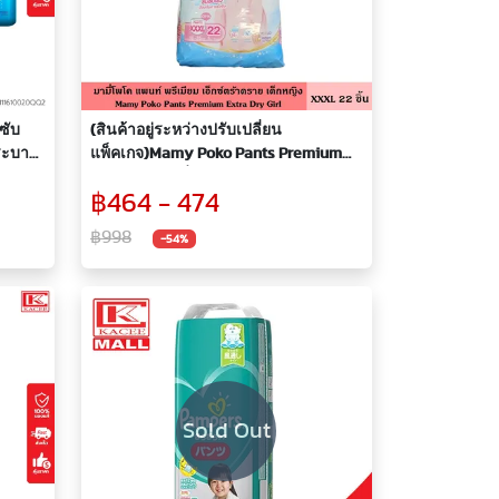
มซับ
(สินค้าอยู่ระหว่างปรับเปลี่ยน
ระบาย
แพ็คเกจ)Mamy Poko Pants Premium
สวม
Extra Dry มามี่โพโค แพ้นท์ พรีเมียม
฿464 - 474
เอ็กซ์ตร้าดราย XXXL 22 ชิ้น โฉมใหม่ ผ้า
อ้อมกางเกง กางเกงสวมสบาย ผ้าอ้อม
฿998
-54%
สำเร็จรูป แพมเพิส แพมเพิสเด็ก
Sold Out