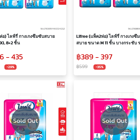
ห่อ) ไลฟ์รี่ กางเกงซึมซับสบาย
Lifree (แพ็ค2ห่อ) ไลฟ์รี่ กางเกงซึ
L 8+2 ชิ้น
สบาย ขนาด M 11 ชิ้น บางกระชับ 
อากาศได้ดี กางเกงผู้ใหญ่ กางเกง
6 - 435
฿389 - 397
สบาย กางเกงซึมซับ ผ้าอ้อมผู้ใหญ่
฿599
-29%
-35%
Sold Out
Sold Out