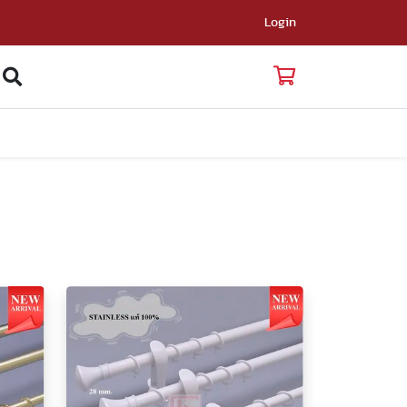
Login