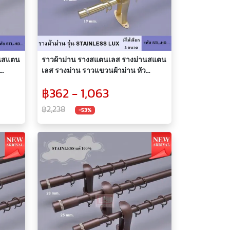
านสแตน
ราวผ้าม่าน รางสแตนเลส รางม่านสแตน
เลส รางม่าน ราวแขวนผ้าม่าน หัว
 (STL-
กระบอกเพชร รุ่น STAINLESS LUX (STL-
฿362 - 1,063
HD...) สีทอง
฿2,238
-53%