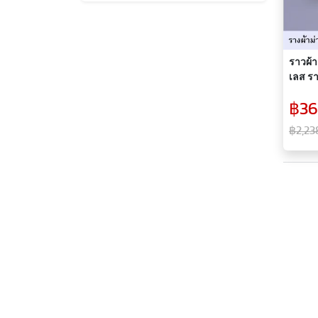
ราวผ้
เลส ร
รุ่น S
฿36
฿2,23