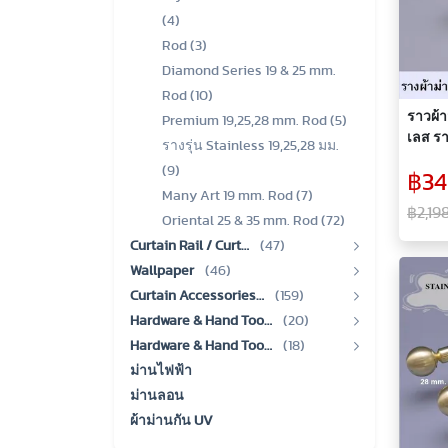
(4)
Rod (3)
Diamond Series 19 & 25 mm.
Rod (10)
ราวผ้
Premium 19,25,28 mm. Rod (5)
เลส ร
รางรุ่น Stainless 19,25,28 มม.
รุ่น S
(9)
฿34
Many Art 19 mm. Rod (7)
฿2,19
Oriental 25 & 35 mm. Rod (72)
Curtain Rail / Curt…
(47)
Wallpaper
(46)
Curtain Accessories…
(159)
Hardware & Hand Too…
(20)
Hardware & Hand Too…
(18)
ม่านไฟฟ้า
ม่านลอน
ผ้าม่านกัน UV