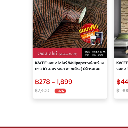
KACEE วอลเปเปอร์ Wallpaper หน้ากว้าง
KACEE
ยาว 10 เมตร หนา ลายเส้น ( 6ม้วนแถม
วอลเปเ
ฟรีกาว 1 ชุด*ตามเงื่อนไขที่บริษัทกำหนด)
หนา ล
฿278 - 1,899
฿44
คลาสส
฿2,400
฿1,90
-32%