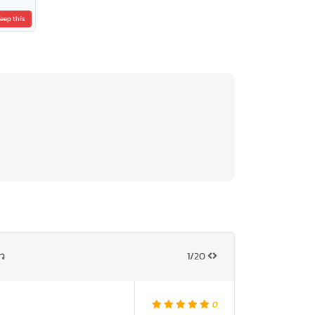
eep this
ัว
1/20
0