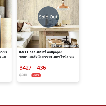
Sold Out
าว 10
KACEE วอลเปเปอร์ Wallpaper
์น แบบ
วอลเปเปอร์ผนัง ยาว 10 เมตร ไวนิล หนา
ลายไม้ คลาสสิค เหมือนจริง
฿427 - 436
฿918
-53%