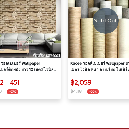
Sold Out
 วอลเปเปอร์ Wallpaper
Kacee วอลล์เปเปอร์ Wallpaper ย
ปอร์ติดผนัง ยาว 10 เมตร ไวนิล
เมตร ไวนิล หนา ลายเรียบ โมเดิร
ายหินเรียบสลับขรุขระสวย
มีเทคเจอร์ในตัว
2 - 451
฿2,059
ิค
0
฿4,118
-77%
-20%