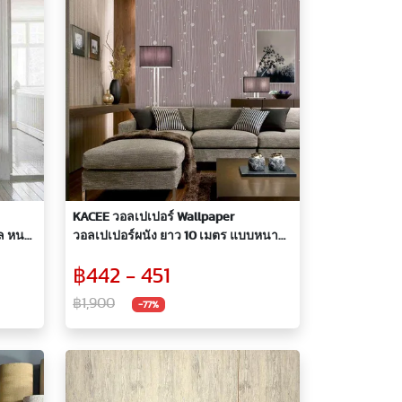
KACEE วอลเปเปอร์ Wallpaper
ิล หนา
วอลเปเปอร์ผนัง ยาว 10 เมตร แบบหนา
ลายเส้นกราฟฟิก สวยสะดุดตา
฿442 - 451
฿1,900
-77%