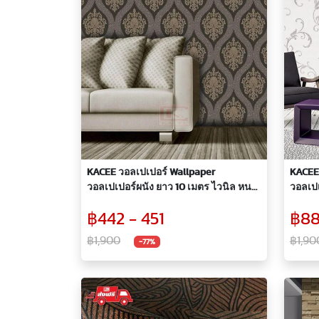
KACEE วอลเปเปอร์ Wallpaper
KACEE
วอลเปเปอร์ผนัง ยาว 10 เมตร ไวนิล หนา
วอลเปเ
ลายไทย ยอดนิยม
ลายคล
฿442 - 451
฿88
฿1,900
฿1,90
-77%