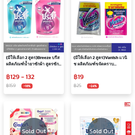
(มีให้เลือก 2 สูตร)Breeze บรีส
(มีให้เลือก 2 สูตร)Vanish แวนิ
ผลิตภัณฑ์น้ำยาซักผ้า สูตรซัก
ช ผลิตภัณฑ์ขจัดคราบ
ด่วน สำหรับเครื่องซักผ้า ขนาด
อเนกประสงค์ ชนิดผง 30
฿129 - 132
฿19
1100 มล.
กรัม(ซักผ้าขาว,ซักผ้าขาวผ้าสี)
฿159
฿25
-18%
-24%
Sold Out
Sold Out