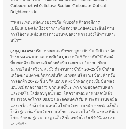
Carboxymethyl Cellulose, Sodium Carbonate, Optical
Brightener, etc.
**หมายเหตุ : แพ็คเกจบรรจุภัณฑ์ของสินค้าอาจมีการ
เปลี่ยนแปลงเล็กน้อยจากภาพที่แสดงผลแต่ยังคงประสิทธิภาพ
การใช้งานเหมือนเดิม ทางบริษัทขอสงวนการแจ้งให้ทราบล่วง
หน้า**
(2 ถุง)Breeze บรีส เอกเซล ผงซักฟอก สูตรเข้มข้น สีเขียว ขจัด
ไวรัส 99.9% และลดแบคทีเรีย 1,300 กรัม วิธีการซักให้ได้ผลดี
ที่สุดซักด้วยมือตวงผลิตภัณฑ์บรีส เอกเซล ปริมาณ 1 ช้อน
ละลายในน้ำครึ่งกะละมัง สำหรับการซักผ้า 20-25 ชิ้นซักด้วย
เครื่องฝาบนตวงผลิตภัณฑ์บรีส เอกเซล ปริมาณ 1 ช้อน สำหรับ
การซักผ้า 20-25 ชิ้น บรีส เอกเซล ผงซักฟอก สูตรเข้มข้น พลัง
เอนไซม์สกัดจากธรรมชาติเพิ่มขึ้น 5 เท่า ช่วยขจัดคราบหนัก
และเทคโนโลยีแคปซูลน้ำหอม ให้ความหอมนาน พิสุจน์แล้ว
สามารถขจัดไวรัส 99.9% และลดแบคทีเรียเหมาะสำหรับซักมือ
และเครื่องซักผ้าฝาบนเทคโนโลยีขจัดคราบหนัก ซอกซอนลึกถึง
ใยผ้าสูตรเข้มข้นขจัดคราบได้อย่างหมดจดใน 1 ช้อน ขณะที่ต้อง
ใช้ผงซักฟอกสูตรมาตรฐานถึง 2 ช้อนขจัดไวรัส 99.9% และลด
แบคทีเรีย