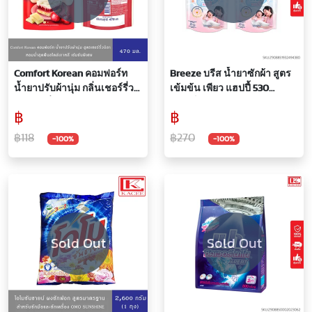
Comfort Korean คอมฟอร์ท
Breeze บรีส น้ำยาซักผ้า สูตร
น้ำยาปรับผ้านุ่ม กลิ่นเชอร์รี่วนิ
เข้มข้น เพียว แฮปปี้ 530
ลา หอมฉ่ำสุดฟินสไตล์เกาหลี
มล.แพ็ค 2 ถุง
฿
฿
ขนาด 470 มล.
฿118
฿270
-100%
-100%
Sold Out
Sold Out