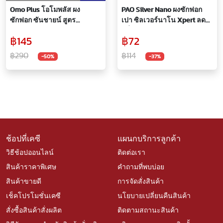
Omo Plus โอโมพลัส ผง
PAO Silver Nano ผงซักฟอก
ซักฟอก ซันชายน์ สูตร
เปา ซิลเวอร์นาโน Xpert ลด
มาตรฐาน สำหรับซักมือและ
กลิ่นอับ สำหรับซักมือและ
฿145
฿72
ซักเครื่อง 2,600 กรัม
เครื่องซักผ้าฝาบน 800 กรัม
฿290
฿114
-50%
-37%
ช้อปที่เคซี
แผนกบริการลูกค้า
วิธีช้อปออนไลน์
ติดต่อเรา
สินค้าราคาพิเศษ
คำถามที่พบบ่อย
สินค้าขายดี
การจัดสั่งสินค้า
เช็คโปรโมชั่นเคซี
นโยบายเปลี่ยนคืนสินค้า
สั่งซื้อสินค้าสั่งผลิต
ติดตามสถานะสินค้า