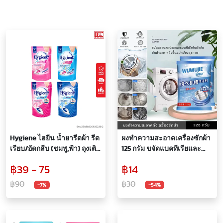
Hygiene ไฮยีน น้ำยารีดผ้า รีด
ผงทำความสะอาดเครื่องซักผ้า
เรียบ/อัดกลีบ (ชมพู,ฟ้า) ถุงเติม
125 กรัม ขจัดแบคทีเรียและ
500 มล.
คราบสกปรกในถังซัก Clean
฿39 - 75
฿14
Washing Machine Anti-
Bacterial 125 ml.
฿90
฿30
-7%
-54%