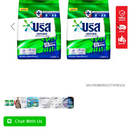
Previous
Next
Chat With Us