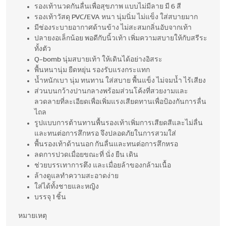
รองเท้านวดกันลื่นเพื่อสุขภาพ แบบไม่มีลาย มี 6 สี
รองเท้าวัสดุ PVC/EVA หนา นุ่มนิ่ม ไม่แข็ง ใส่สบายมาก
มีช่องระบายอากาศด้านข้าง ไม่สะสมกลิ่นอับจากเท้า
ปลายงอเล็กน้อย พอดีกับนิ้วเท้า เพิ่มความสบายให้กับสรีระ
ทั้งตัว
Q-bomb นุ่มสบายเท้า ให้เดินได้อย่างอิสระ
พื้นหนานุ่ม ยืดหยุ่น รองรับแรงกระแทก
น้ำหนักเบา นุ่ม ทนทาน ใส่สบาย พื้นแข็ง ไม่จมน้ำ ไร้เสียง
ส่วนบนกว้างปานกลางพร้อมส่วนโค้งที่สวยงามและ
ลวดลายที่ละเอียดเพื่อเพิ่มแรงเสียดทานเพื่อป้องกันการลื่น
ไถล
รูปแบบการต้านทานพื้นรองเท้าเพิ่มการเสียดสีและไม่ลื่น
และทนต่อการสึกหรอ จึงปลอดภัยในการสวมใส่
พื้นรองเท้าด้านนอก กันลื่นและทนต่อการสึกหรอ
ลดการปวดเมื่อยขณะที่ นั่ง ยืน เดิน
ช่วยบรรเทาการตึง และเมื่อยล้าของกล้ามเนื้อ
ล้างดูแลทำความสะอาดง่าย
ใส่ได้ทั้งชายและหญิง
บรรจุ 1 ชิ้น
หมายเหตุ