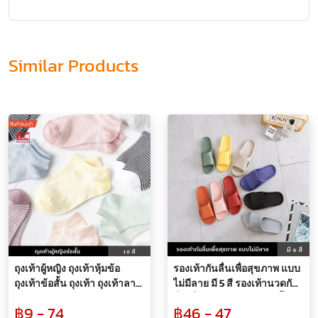
Similar Products
ถุงเท้าผู้หญิง ถุงเท้าหุ้มข้อ
รองเท้ากันลื่นเพื่อสุขภาพ แบบ
ถุงเท้าข้อสั้น ถุงเท้า ถุงเท้าลาย
ไม่มีลาย มี 5 สี รองเท้านวดกัน
น่ารัก ใส่สบาย สวยงาม สีสัน
ลื่นเพื่อสุขภาพ ใส่ในห้องน้ำ
฿9 - 74
฿46 - 47
สดใส ยืดหยุ่นได้ดี มี 10 สี แบบ
รองเท้าแตะใส่ในบ้าน นอก