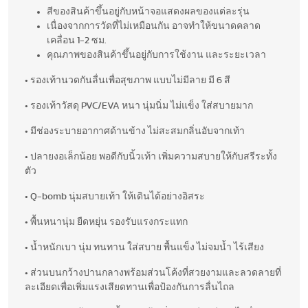
สีของสินค้าขึ้นอยู่กับหน้าจอแสดงผลของแต่ละรุ่น
เนื่องจากการวัดที่ไม่เหมือนกัน อาจทำให้ขนาดคลาด
เคลื่อน 1-2 ซม.
คุณภาพของสินค้าขึ้นอยู่กับการใช้งาน และระยะเวลา
• รองเท้านวดกันลื่นเพื่อสุขภาพ แบบไม่มีลาย มี 6 สี
• รองเท้าวัสดุ PVC/EVA หนา นุ่มนิ่ม ไม่แข็ง ใส่สบายมาก
• มีช่องระบายอากาศด้านข้าง ไม่สะสมกลิ่นอับจากเท้า
• ปลายงอเล็กน้อย พอดีกับนิ้วเท้า เพิ่มความสบายให้กับสรีระทั้ง
ตัว
• Q-bomb นุ่มสบายเท้า ให้เดินได้อย่างอิสระ
• พื้นหนานุ่ม ยืดหยุ่น รองรับแรงกระแทก
• น้ำหนักเบา นุ่ม ทนทาน ใส่สบาย พื้นแข็ง ไม่จมน้ำ ไร้เสียง
• ส่วนบนกว้างปานกลางพร้อมส่วนโค้งที่สวยงามและลวดลายที่
ละเอียดเพื่อเพิ่มแรงเสียดทานเพื่อป้องกันการลื่นไถล