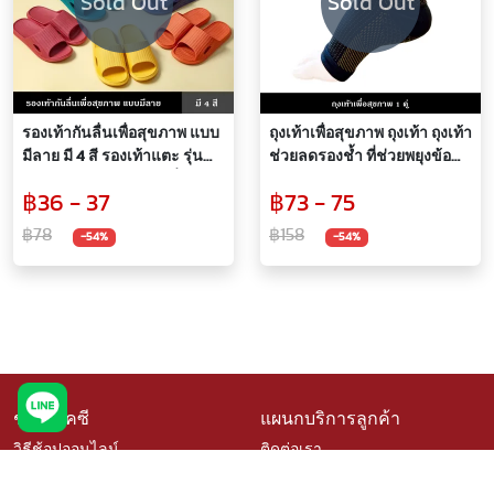
Sold Out
Sold Out
รองเท้ากันลื่นเพื่อสุขภาพ แบบ
ถุงเท้าเพื่อสุขภาพ ถุงเท้า ถุงเท้า
มีลาย มี 4 สี รองเท้าแตะ รุ่น
ช่วยลดรองช้ำ ที่ช่วยพยุงข้อ
ยาง EVA วัสดุ หนา นุ่มนิ่ม ไม่
เท้า ถุงเท้ากระชับข้อเท้า
฿36 - 37
฿73 - 75
แข็ง ใส่สบาย มีช่องระบาย
ถุงเท้าลดการกระแทก แบบเปิด
อากาศด้านข้าง ไม่สะสมกลิ่น
หน้าเท้า
฿78
฿158
-54%
-54%
อับจากเท้า ช่วยบรรเทาการตึง
และเมื่อยล้าของกล้ามเนื้อ
ช้อปที่เคซี
แผนกบริการลูกค้า
วิธีช้อปออนไลน์
ติดต่อเรา
สินค้าราคาพิเศษ
คำถามที่พบบ่อย