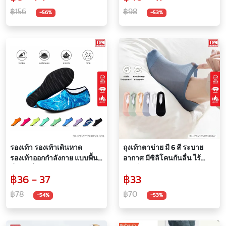
เดี่ยว แบบแพ็ค
บ้าน รุ่นยาง EVA นิ่มกันลื่น
฿156
฿98
-56%
-53%
รองเท้า รองเท้าเดินหาด
ถุงเท้าตาข่าย มี 6 สี ระบาย
รองเท้าออกกำลังกาย แบบพื้น
อากาศ มีซิลิโคนกันลื่น ไร้
นิ่ม กันลื่น รองเท้าผู้หญิง
ตะเข็บ ทนทาน ยืดหยุ่นใส่
฿36 - 37
฿33
รองเท้าผู้ชาย Unisex
สบาย
฿78
฿70
-54%
-53%