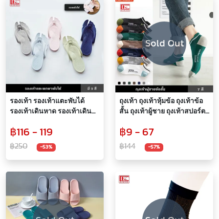
Sold Out
รองเท้า รองเท้าแตะพับได้
ถุงเท้า ถุงเท้าหุ้มข้อ ถุงเท้าข้อ
รองเท้าเดินหาด รองเท้าเดิน
สั้น ถุงเท้าผู้ชาย ถุงเท้าสปอร์ต
ชายหาด รองเท้าลำลอง
ถุงเท้ากีฬา ถุงเท้าตาข่าย
฿116 - 119
฿9 - 67
รองเท้าใส่อาบน้ำ รองเท้าผู้
รองเท้า ใส่สบาย ระบายอากาศ
หญิง รองเท้าผู้ชาย Unisex พก
ได้ดี 7 สี
฿250
฿144
-53%
-57%
พาสะดวก