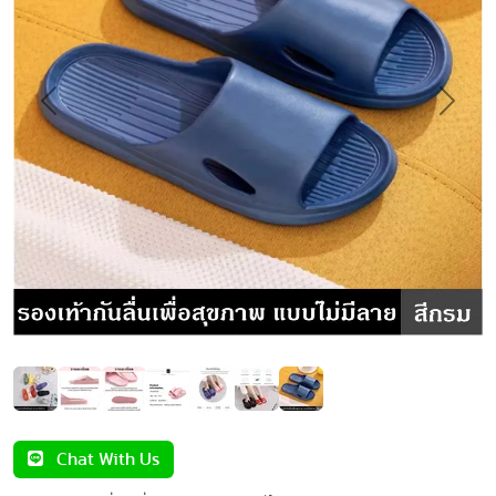
Previous
Next
Chat With Us