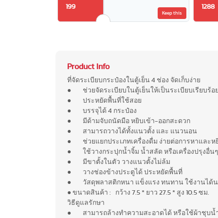
199
1288
Keep this
Product Info
ที่จัดระเบียบกระป๋องในตู้เย็น 4 ช่อง จัดเก็บง่าย
● ช่วยจัดระเบียบในตู้เย็นให้เป็นระเบียบเรียบร้อ
● ประหยัดพื้นที่ใช้สอย
● บรรจุได้ 4 กระป๋อง
● มีด้ามจับถนัดมือ หยิบเข้า-ออกสะดวก
● สามารถวางได้ทั้งแนวตั้ง และ แนวนอน
● ช่วยแยกประเภทเครื่องดื่ม ง่ายต่อการหาและหย
● ใช้วางกระปุกน้ำจิ้ม น้ำสลัด หรือเครื่องปรุงอื่นๆ
● มีขาตั้งในตัว วางแนวตั้งไม่ล้ม
● วางช่องข้างประตูได้ ประหยัดพื้นที่
● วัสดุพลาสติกหนา แข็งแรง ทนทาน ใช้งานได้
● ขนาดสินค้า : กว้าง 7.5 * ยาว 27.5 * สูง 10.5 ซม.
วิธีดูแลรักษา
● สามารถล้างทำความสะอาดได้ หรือใช้ผ้าชุบน