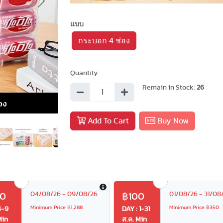
Next
แบบ
กระบอก 4 ช่อง
Quantity
Remain in Stock:
26
Add To Cart
Buy Now
04/08/26 - 09/08/26
01/08/26 - 31/08
20
฿100
Minimum Price ฿1,288
Minimum Price ฿350
4-9
DAY : 1-31
Min
ส.ค. Min