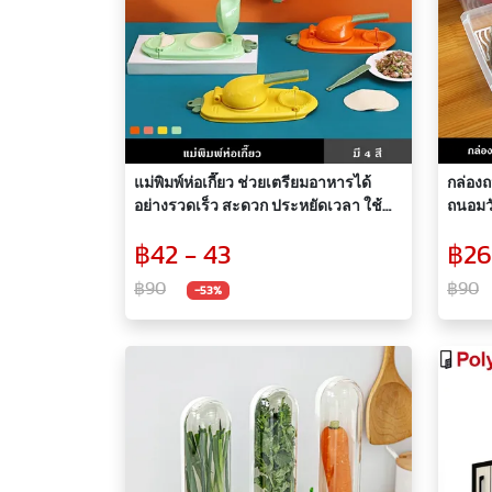
แม่พิมพ์ห่อเกี๊ยว ช่วยเตรียมอาหารได้
กล่อง
อย่างรวดเร็ว สะดวก ประหยัดเวลา ใช้
ถนอมวั
งานง่าย
เปิดปิ
฿42 - 43
฿26
฿90
฿90
-53%