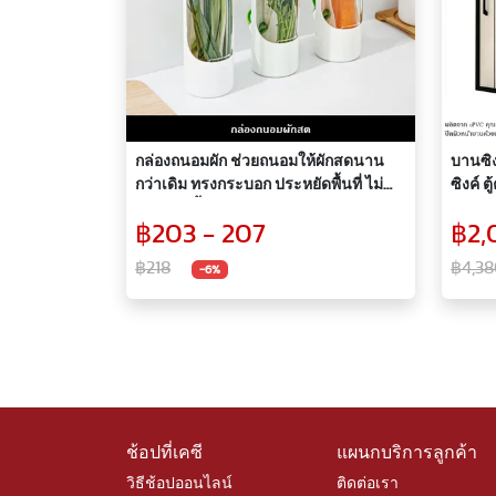
กล่องถนอมผัก ช่วยถนอมให้ผักสดนาน
บานซิงค
กว่าเดิม ทรงกระบอก ประหยัดพื้นที่ ไม่
ซิงค์ ตู
ทำให้ผักช้ำ
฿203 - 207
฿2,
฿218
฿4,38
-6%
ช้อปที่เคซี
แผนกบริการลูกค้า
วิธีช้อปออนไลน์
ติดต่อเรา