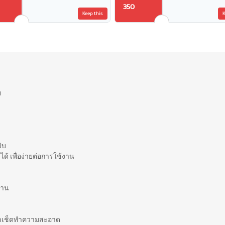
350
Keep this
K
ย
ิบ
ได้ เพื่อง่ายต่อการใช้งาน
นาน
้ำเช็ดทำความสะอาด