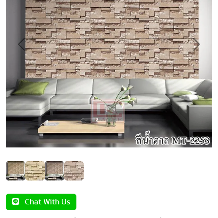
Previous
Next
Chat With Us