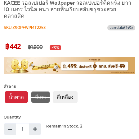
KACEE วอลเปเปอร์ Wallpaper วอลเปเปอร์ติดผนัง ยาว
10 เมตร ไวนิล หนา ลายหินเรียบสลับขรุขระสวย
คลาสสิค
SKU:Z90PFWPMT2253
วอลเปเปอร์ไวนิล
฿442
฿1,900
-77%
สี/ลาย
น้ำตาล
สีเทา
สีเหลือง
Quantity
Remain in Stock:
2