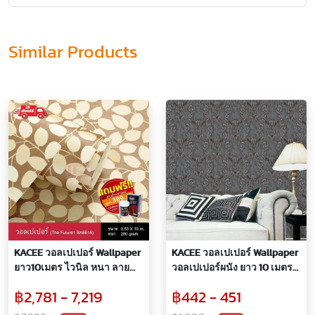
Similar Products
KACEE วอลเปเปอร์ Wallpaper
KACEE วอลเปเปอร์ Wallpaper
ยาว10เมตร ไวนิล หนา ลาย
วอลเปเปอร์ผนัง ยาว 10 เมตร
ใบไม้เล็ก หลายสี สวยหรูไม่ตก
แบบหนา ลายหลุยส์เหมาะกับ
฿2,781 - 7,219
฿442 - 451
ยุค (6 ม้วนแถมฟรีกาว 1
ทุกสถานที่
ชุด*ตามเงื่อนไขที่บริษัท