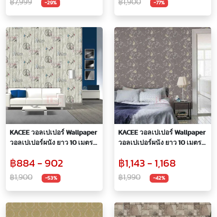
฿7,999
฿1,900
-29%
-77%
กำหนด)
KACEE วอลเปเปอร์ Wallpaper
KACEE วอลเปเปอร์ Wallpaper
วอลเปเปอร์ผนัง ยาว 10 เมตร
วอลเปเปอร์ผนัง ยาว 10 เมตร
แบบหนา ลายไม้เก่ามาพร้อม
ไวนิล หนา ลายดอกไม้ยอด
฿884 - 902
฿1,143 - 1,168
พิมพ์ลายหอไอเฟล สีสวยงาม
นิยม
฿1,900
฿1,990
-53%
-42%