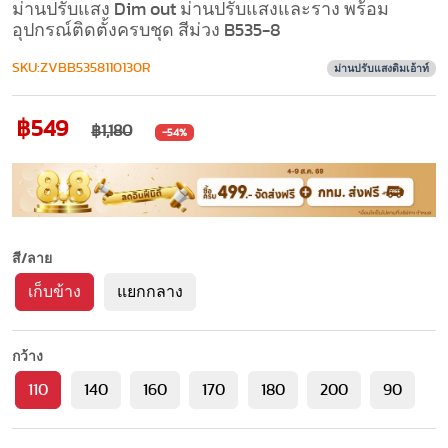
ม่านปรับแสง Dim out ม่านปรับแสงและราง พร้อม
อุปกรณ์ติดตั้งครบชุด สีม่วง B535-8
SKU:ZVBB5358110130R
ม่านปรับแสงดิมเอ้าท์
฿549
฿1,180
-54%
สี/ลาย
เก็บข้าง
แยกกลาง
กว้าง
110
140
160
170
180
200
90