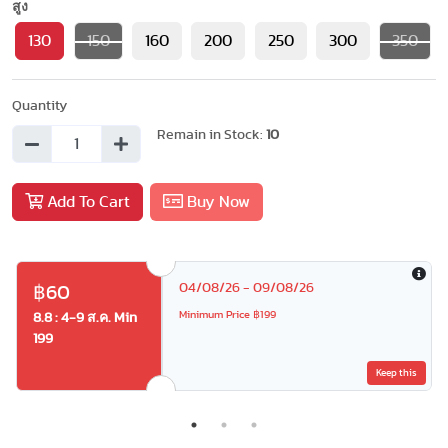
สูง
130
150
160
200
250
300
350
Quantity
Remain in Stock:
10
Add To Cart
Buy Now
04/08/26 - 09/08/26
฿60
Minimum Price ฿199
8.8 : 4-9 ส.ค. Min
199
Keep this