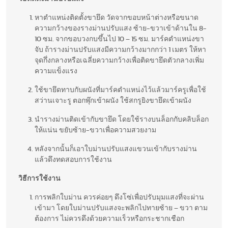
หาตำแหน่งติดตั้งขายึด วัดจากขอบหน้าต่างหรือขนาด
ความกว้างของรางม่านปรับแสง ซ้าย-ขวาเข้าด้านใน 8-
10 ซม. จากขอบวงกบขึ้นไป 10 – 15 ซม. มาร์คตำแหน่งขา
จับ ถ้ารางม่านปรับแสงมีความกว้างมากกว่า 1 เมตร ให้หา
จุดกึ่งกลางหรือเฉลี่ยความกว้างเพื่อติดขายึดตัวกลางเพิ่ม
ความแข็งแรง
ใช้ขายึดทาบกับผนังที่มาร์คตำแหน่งไว้แล้วมาร์ครูเพื่อใช้
สว่านเจาะรู ตอกพุ๊กเข้าผนัง ใช้สกรูยิงขายึดเข้าผนัง
นำรางม่านติดเข้ากับขายึด โดยใช้รางบนล็อกกับคลิบล็อก
ให้แน่น ขยับซ้าย-ขวาเพื่อความสวยงาม
หลังจากนั้นก็เอาใบม่านปรับแสงแขวนเข้ากับรางม่าน
แล้วดึงทดสอบการใช้งาน
วิธีการใช้งาน
การพลิกใบม่าน ควรค่อยๆ ดึงโซ่เพื่อปรับมุมแสงที่จะผ่าน
เข้ามา โดยใบม่านปรับแสงจะพลิกไปทายซ้าย – ขวา ตาม
ต้องการ ไม่ควรดึงด้วยความเร็วหรือกระชากเชือก