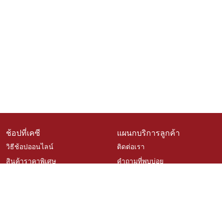
ช้อปที่เคซี
แผนกบริการลูกค้า
วิธีช้อปออนไลน์
ติดต่อเรา
สินค้าราคาพิเศษ
คำถามที่พบบ่อย
สินค้าขายดี
การจัดสั่งสินค้า
เช็คโปรโมชั่นเคซี
นโยบายเปลี่ยนคืนสินค้า
สั่งซื้อสินค้าสั่งผลิต
ติดตามสถานะสินค้า
วิธีวัดขนาดสำหรับสินค้าสั่งผลิต
บริการออกแบบและติดตั้ง