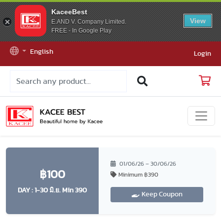
KaceeBest
View
E.AND V. Company Limited.
FREE - In Google Play
English
Login
01/06/26 – 30/06/26
฿100
Minimum ฿390
DAY : 1-30 มิ.ย. Min 390
Keep Coupon